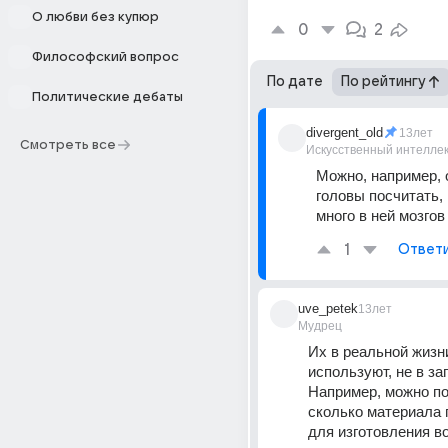
О любви без купюр
0
2
Философский вопрос
По дате
По рейтингу
Политические дебаты
divergent_old
13лет
Смотреть все
Искусственный интелле
Можно, например, 
головы посчитать, 
много в ней мозгов
1
Ответ
uve_petek
13лет
Мудрец
Их в реальной жизни
используют, не в загр
Например, можно по
сколько материала 
для изготовления в