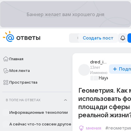
Создать пост
Главная
dred_iork
13лет
Подп
Моя лента
Изменено
Наука
+1
Пространства
Геометрия. Как
использовать ф
В ТОПЕ НА ОТВЕТАХ
площади сферы 
Информационные технологии
реальной жизни
А сейчас что-то совсем другое
мнения
#геометри