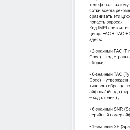
телефона. Поэтому 
сотки всегда рекоме
сравнивать эти циф
попасть впросак. 
Код IMEI состоит из 
цифр: FAC + TAC + 
здесь: 
• 2-значный FAC (Fin
Code) – код страны
сборки; 
• 6-значный TAC (Typ
Code) – утвержденн
типового образца, к
айфона/айпэда (пер
– код страны) ; 
• 6-значный SNR (Ser
серийный номер айф
• 1-значный SP (Spar