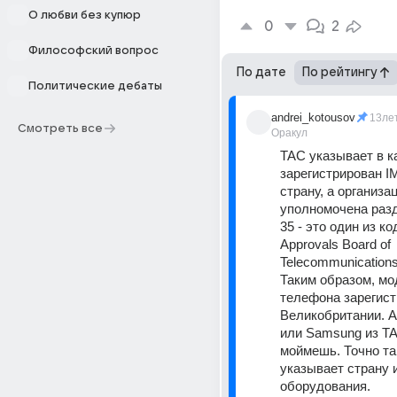
О любви без купюр
0
2
Философский вопрос
По дате
По рейтингу
Политические дебаты
andrei_kotousov
13ле
Смотреть все
Оракул
TAC указывает в ка
зарегистрирован IM
страну, а организац
уполномочена разд
35 - это один из код
Approvals Board of 
Telecommunications
Таким образом, мо
телефона зарегист
Великобритании. А 
или Samsung из TA
моймешь. Точно та
указывает страну и
оборудования. 