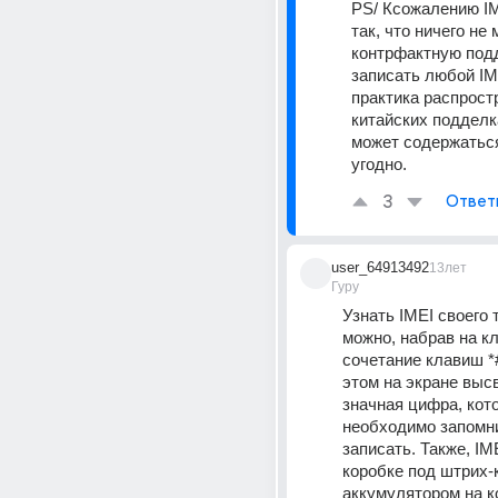
PS/ Ксожалению IM
так, что ничего не 
контрфактную подд
записать любой IME
практика распростр
китайских подделка
может содержаться
угодно.
3
Ответ
user_64913492
13лет
Гуру
Узнать IMEI своего 
можно, набрав на кл
сочетание клавиш *#
этом на экране выс
значная цифра, кото
необходимо запомни
записать. Также, IME
коробке под штрих-к
аккумулятором на к