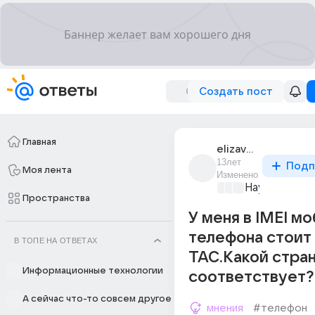
Создать пост
Главная
elizaveta_4347
13лет
Подп
Моя лента
Изменено
Наука
+2
Пространства
У меня в IMEI м
телефона стоит 
В ТОПЕ НА ОТВЕТАХ
TAC.Какой стран
Информационные технологии
соответствует?
А сейчас что-то совсем другое
мнения
#телефон