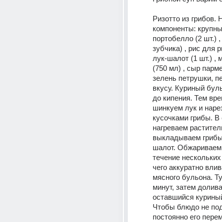
Ризотто из грибов.
компоненты: крупны
портобелло (2 шт.) , 
зубчика) , рис для ри
лук-шалот (1 шт.) , 
(750 мл) , сыр пармез
зелень петрушки, пе
вкусу. Куриный бул
до кипения. Тем вре
шинкуем лук и наре
кусочками грибы. В 
нагреваем раститель
выкладываем грибы,
шалот. Обжариваем 
течение нескольких 
чего аккуратно влив
мясного бульона. Ту
минут, затем долива
оставшийся куриный
Чтобы блюдо не под
постоянно его пере