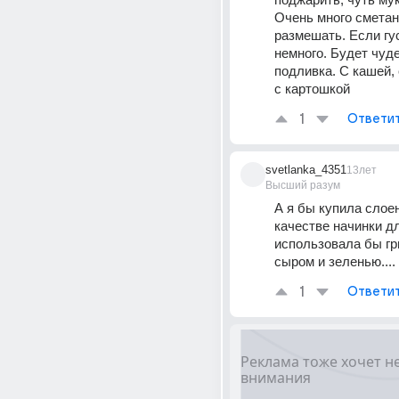
Очень много сметан
размешать. Если гу
немного. Будет чуде
подливка. С кашей, 
с картошкой
1
Ответи
svetlanka_4351
13лет
Высший разум
А я бы купила слоено
качестве начинки дл
использовала бы гри
сыром и зеленью....
1
Ответи