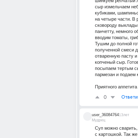
шинкуем репчатый л
сыр измельчаем не
кубиками, шампиньо
на четыре части. В 
сковороду выклады
панчетту, немного о
вводим томаты, гриб
Тушим до полной гот
полученной смеси д
отваренную пасту и
копченый сыр. Гото
посыпаем тертым с
пармезан и подаем к
Приятного аппетита
0
Ответи
user_36084764
13лет
Мудрец
Суп можно сварить,
с картошкой. Так же