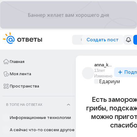
Создать пост
Главная
anna_krasikova_13
13лет
Подп
Моя лента
Изменено
Едариум
Пространства
Есть заморо
В ТОПЕ НА ОТВЕТАХ
грибы, подска
можно пригот
Информационные технологии
спасибо
А сейчас что-то совсем другое