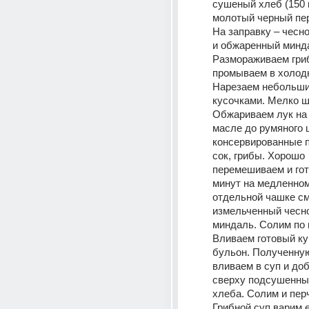
сушеный хлеб (150 г)
молотый черный пере
На заправку – чеснок
и обжаренный миндаль
Размораживаем гриб
промываем в холодн
Нарезаем небольши
кусочками. Мелко ш
Обжариваем лук на 
масле до румяного 
консервированные п
сок, грибы. Хорошо 
перемешиваем и гот
минут на медленном 
отдельной чашке с
измельченный чесно
миндаль. Солим по в
Вливаем готовый ку
бульон. Полученную
вливаем в суп и до
сверху подсушенные
хлеба. Солим и перч
Грибной суп варим е