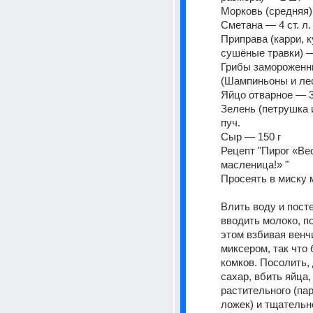
Морковь (средняя)
Сметана — 4 ст. л.
Приправа (карри, к
сушёные травки) — 
Грибы замороженн
(Шампиньоны и лес
Яйцо отварное — 3
Зелень (петрушка и
пуч. 
Сыр — 150 г 
Рецепт "Пирог «Ве
масленица!» " 
Просеять в миску м
Влить воду и посте
вводить молоко, по
этом взбивая венч
миксером, так что 
комков. Посолить, 
сахар, вбить яйца,
растительного (пар
ложек) и тщательно