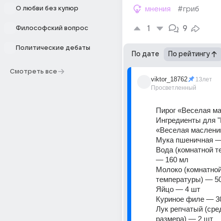
О любви без купюр
мнения
#гриб
1
9
Философский вопрос
Политические дебаты
По дате
По рейтингу
Смотреть все
viktor_18762
13лет
Просветленный
Пирог «Веселая ма
Ингредиенты для "
«Веселая маслениц
Мука пшеничная — 
Вода (комнатной т
— 160 мл 
Молоко (комнатной
температуры) — 50
Яйцо — 4 шт 
Куриное филе — 30
Лук репчатый (сред
размера) — 2 шт 