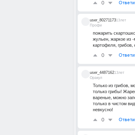
0
Ответи
user_80271173
13лет
Профи
пожарить скартошкой
жульен, жаркое из -м
картофеля, грибов,
0
Ответи
user_4487162
13лет
Оракул
Только из грибов, м
только грибы! Жаре
вареные, можно зап
только в чистом вид
невкусно!
0
Ответи