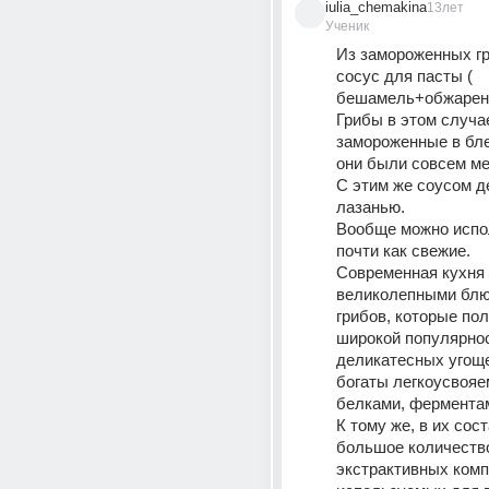
iulia_chemakina
13лет
Ученик
Из замороженных гр
сосус для пасты ( 
бешамель+обжаренн
Грибы в этом случа
замороженные в бле
они были совсем ме
С этим же соусом д
лазанью. 
Вообще можно испол
почти как свежие. 
Современная кухня 
великолепными блю
грибов, которые пол
широкой популярнос
деликатесных угоще
богаты легкоусвояе
белками, ферментам
К тому же, в их сост
большое количество
экстрактивных комп