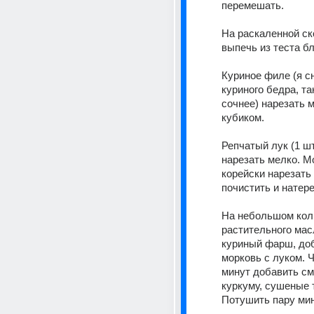
перемешать. 
На раскаленной ск
выпечь из теста бл
Куриное филе (я сн
куриного бедра, так
сочнее) нарезать м
кубиком. 
Репчатый лук (1 шт
нарезать мелко. М
корейски нарезать
почистить и натере
На небольшом коли
растительного мас
куриный фарш, доб
морковь с луком. Ч
минут добавить сме
куркуму, сушеные т
Потушить пару мин