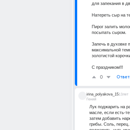
для запекания в дв
Натереть сыр на те
Пирог залить молок
посыпать сыром. 
Запечь в духовке п
максимальной темп
золотистой корочки
С праздником!!!
0
Ответ
irina_polyakova_15
13лет
Гений
Лук поджарить на р
масле, если есть-те
затем добавить нар
грибы. Соль, перец. 
поджарить, чуть мук