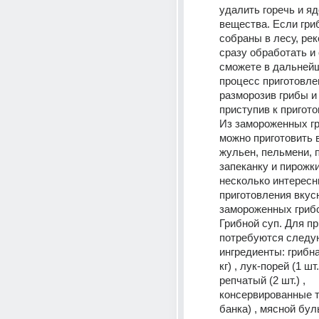
удалить горечь и яд
вещества. Если гри
собраны в лесу, рек
сразу обработать и 
сможете в дальнейш
процесс приготовлен
разморозив грибы и 
приступив к пригото
Из замороженных гр
можно приготовить в
жульен, пельмени, пи
запеканку и пирожки.
несколько интересн
приготовления вкус
замороженных грибо
Грибной суп. Для пр
потребуются следу
ингредиенты: грибна
кг) , лук-порей (1 шт.)
репчатый (2 шт.) , 
консервированные т
банка) , мясной бульо