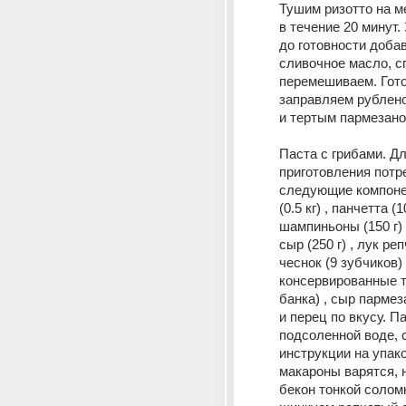
Тушим ризотто на м
в течение 20 минут. 
до готовности доба
сливочное масло, сп
перемешиваем. Гото
заправляем рублено
и тертым пармезано
Паста с грибами. Дл
приготовления потр
следующие компонен
(0.5 кг) , панчетта (100
шампиньоны (150 г) 
сыр (250 г) , лук репч
чеснок (9 зубчиков) ,
консервированные т
банка) , сыр пармезан
и перец по вкусу. Па
подсоленной воде, 
инструкции на упако
макароны варятся, 
бекон тонкой соломк