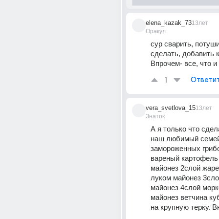
elena_kazak_73
13лет
Оракул
сур сварить, потуши
сделать, добавить к 
Впрочем- все, что и
1
Ответи
vera_svetlova_15
13лет
Знаток
А я только что сдела
наш любимый семейн
замороженных грибов
вареный картофель 
майонез 2слой жаре
луком майонез 3слой
майонез 4слой морк
майонез ветчина куб
на крупную терку. В