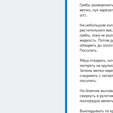
Грибы разморозить 
мелко, лук нарезат
шт) . 
На небольшом коли
растительного мас
грибы, пока не вып
жидкость. Потом до
обжарить до золоти
Посолить. 
Яйца отварить, поч
натереть на крупной
Зелень мелко нарез
соединить с натер
посолить. 
На блинчик выложи
свернуть в рулетик
поочередно менять
Выкладывать по кр