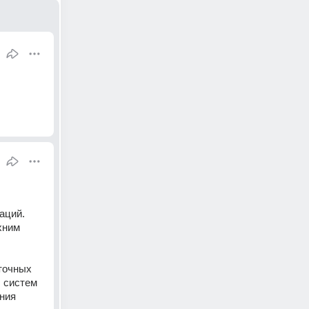
ций. 
ним 
точных 
 систем 
ния 