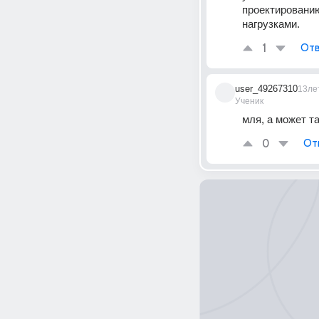
проектированию
нагрузками.
1
Отв
user_49267310
13ле
Ученик
мля, а может там 
0
От