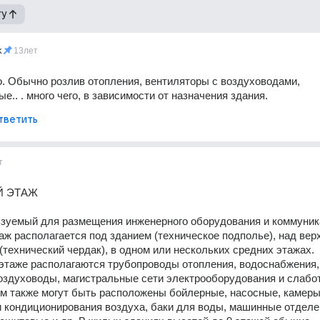
гу
k
13лет
о. Обычно розлив отопления, вентиляторы с воздуховодами, 
е.. . много чего, в зависимости от назначения здания.
тветить
т
Й ЭТАЖ
зуемый для размещения инженерного оборудования и коммуника
аж располагается под зданием (техническое подполье), над верх
(технический чердак), в одном или нескольких средних этажах.
этаже располагаются трубопроводы отопления, водоснабжения, 
оздуховоды, магистральные сети электрооборудования и слабо
ем также могут быть расположены бойлерные, насосные, камеры
 кондиционирования воздуха, баки для воды, машинные отделе