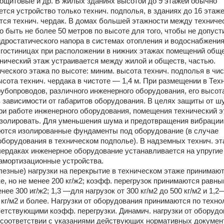
ощитовые и др. В жилых зданиях высотой до 9 этажей обычно 
тся устройство только технич. подполья, в зданиях до 16 этажей
ется технич. чердак. В домах большей этажности между техничес
 быть не более 50 метров по высоте для того, чтобы не допусти
дростатического напора в системах отопления и водоснабжения.
гостиницах при расположении в нижних этажах помещений общес
нический этаж устраивается между жилой и обществ, частью.
ческого этажа по высоте: миним. высота технич. подполья в чис
высота технич. чердака в чистоте — 1,4 м. При размещении в Тех
рубопроводов, различного инженерного оборудования, его высота
 зависимости от габаритов оборудования. В целях защиты от шу
и работе инженерного оборудования, помещения технический э
золировать. Для уменьшения шума и предотвращения вибрации 
ются изолированные фундаменты под оборудование (в случае 
борудования в техническом подполье). В надземных технич. эта
чердаках инженерное оборудование устанавливается на упругие 
амортизационные устройства.
езные) нагрузки на перекрытие в техническом этаже принимаютс
ке, но не менее 200 кг/ж2; коэфф. перегрузок принимаются равны
нее 300 иг/ж2; 1,3 —для нагрузок от 300 кг/м2 до 500 кг/м2 и 1,2
 кг/м2 и более. Нагрузки от оборудования принимаются по технол
етствующими коэфф. перегрузки. Динамич. нагрузки от оборудо
соответствии с указаниями действующих нормативных документ