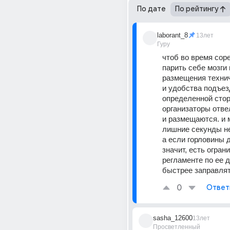
По дате
По рейтингу
laborant_8
13лет
Гуру
чтоб во время соре
парить себе мозги 
размещения технич
и удобства подъезд
определенной сторо
организаторы отвел
и размещаются. и 
лишние секунды не 
а если горловины д
значит, есть ограни
регламенте по ее ди
быстрее заправлят
0
Ответ
sasha_12600
13лет
Просветленный