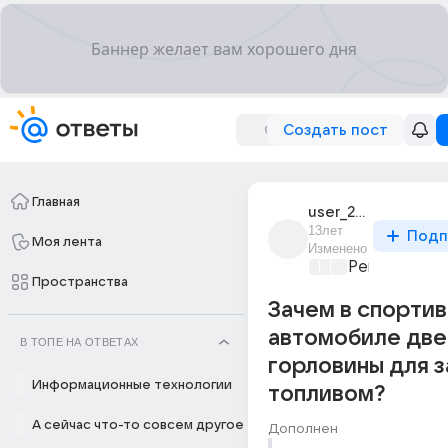
Создать пост
Главная
user_26013060
13лет
Подп
Моя лента
Изменено
Ремонт и об
Пространства
Зачем в спорти
автомобиле две
В ТОПЕ НА ОТВЕТАХ
горловины для 
Информационные технологии
топливом?
А сейчас что-то совсем другое
Дополнен