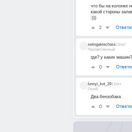
что бы на колонке не
какой стороны залив
:)))
2
Ответи
setiogaktechass
13лет
Просветленный
где? у каких машин
0
Ответи
lunnyi_kot_29
13лет
Гений
Два бензобака
0
Ответи