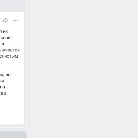
 их 
ьной 
я 
лучается 
енистым 
, но 
ы 
на 
да 