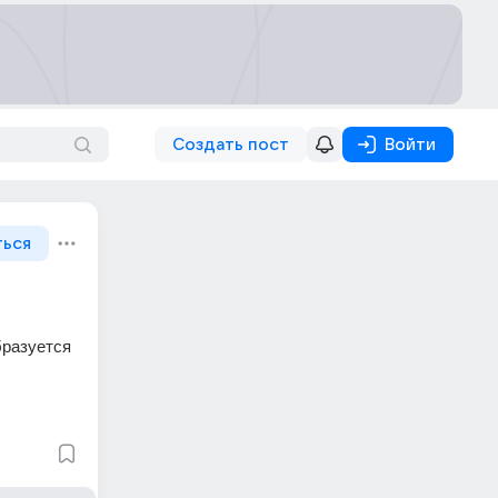
Создать пост
Войти
ться
разуется 