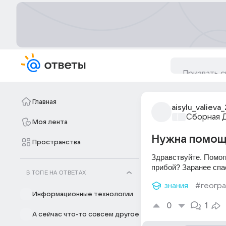
Главная
aisylu_valieva
Сборная 
Моя лента
Нужна помощ
Пространства
Здравствуйте. Помоги
прибой? Заранее спа
В ТОПЕ НА ОТВЕТАХ
знания
#геогр
Информационные технологии
0
1
А сейчас что-то совсем другое