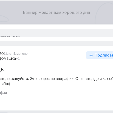
_20
13лет
Изменено
Подписа
Домашка
+1
ь.
те, пожалуйста. Это вопрос по географии. Опишите, где и как об
сибо:)
афия