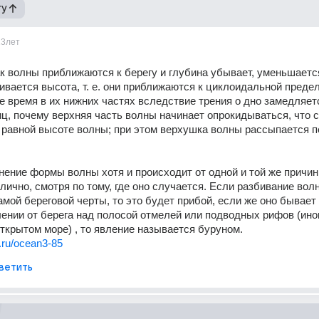
гу
13лет
ак волны приближаются к берегу и глубина убывает, уменьшается
ивается высота, т. е. они приближаются к циклоидальной предел
же время в их нижних частях вследствие трения о дно замедляетс
ц, почему верхняя часть волны начинает опрокидываться, что с
 равной высоте волны; при этом верхушка волны рассыпается п
ение формы волны хотя и происходит от одной и той же причины
лично, смотря по тому, где оно случается. Если разбивание волн
амой береговой черты, то это будет прибой, если же оно бывает 
ении от берега над полосой отмелей или подводных рифов (иног
ткрытом море) , то явление называется буруном. 
m.ru/ocean3-85
ветить