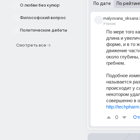
По дате
По рейтин
О любви без купюр
Философский вопрос
malyovana_oksana
Ученик
Политические дебаты
По мере того к
длина и увелич
форме, и в то 
Смотреть все
движение части
около глубины,
гребнем. 
Подобное измен
называется раз
происходит у с
некотором удал
совершенно в о
http://techphar
0
От