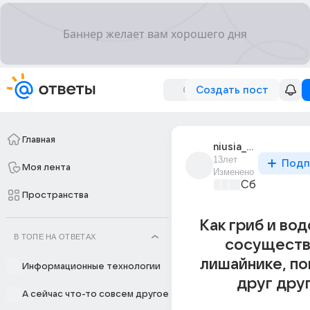
Создать пост
Главная
niusia_malgina_2
13лет
Подп
Моя лента
Изменено
Сборная До
Пространства
Как гриб и во
В ТОПЕ НА ОТВЕТАХ
сосуществ
лишайнике, п
Информационные технологии
друг дру
А сейчас что-то совсем другое