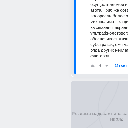
осуществляемой и
азота. Гриб же созд
водоросли более о
микроклимат: защи
высыхания, экранир
ультрафиолетового
обеспечивает жизн
субстратах, смягча
ряда других небла
факторов.
8
Ответ