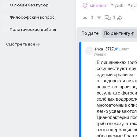
О любви без купюр
мнения
#гриб
#др
1
1
Философский вопрос
Политические дебаты
По дате
По рейтингу
Смотреть все
lenka_3717
13лет
Ученик
В лишайниках гриб
сосуществуют друг 
единый организм - 
от водоросля пита
вещества, произво
результате фотосин
зелёных водоросле
многоатомные спир
легко усваиваются 
Цианобактерии пос
гриб глюкозу, а так
азотсодержащие ве
образуемые благод