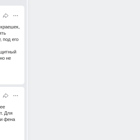
краешек, 
ть 
 под его 
щитный 
о не 
ее 
. Для 
и фена 