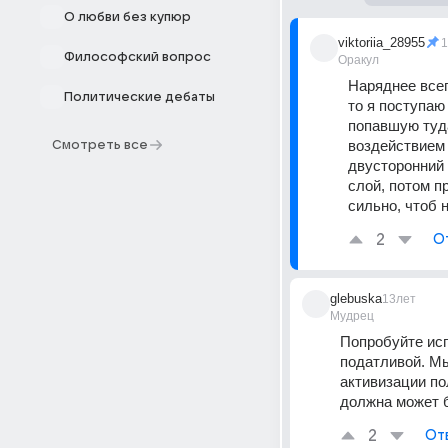
О любви без купюр
viktoriia_28955
1
Философский вопрос
Оракул
Наряднее всег
Политические дебаты
то я поступаю
попавшую туда 
воздействием 
Смотреть все
двусторонний 
слой, потом п
сильно, чтоб 
2
О
glebuska
13лет
Мудрец
Попробуйте исп
податливой. Мы
активизации по
должна может б
2
От