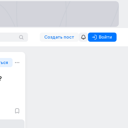
Создать пост
Войти
ться
?