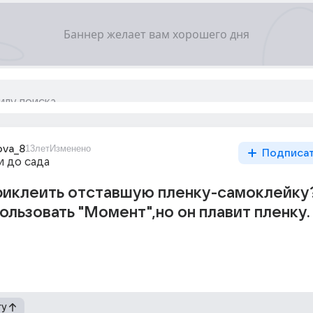
ova_8
13лет
Изменено
Подписа
и до сада
риклеить отставшую пленку-самоклейку
ользовать "Момент",но он плавит пленку.
гу