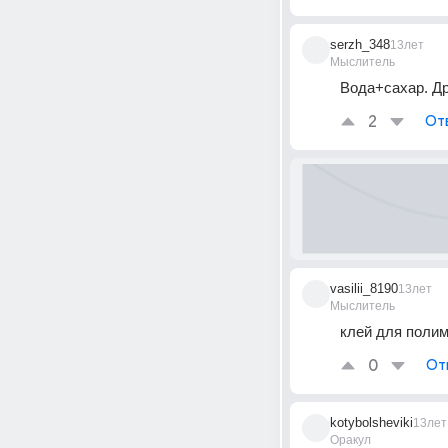
serzh_348
13лет
Мыслитель
Вода+сахар. Др
2
От
vasilii_8190
13лет
Мыслитель
клей для поли
0
От
kotybolsheviki
13лет
Оракул