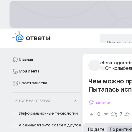
Главная
elena_ogorod
От колыбел
Моя лента
Чем можно п
Пространства
Пыталась исп
В ТОПЕ НА ОТВЕТАХ
мнения
Информационные технологии
0
7
А сейчас что-то совсем другое
По дате
По рейтин