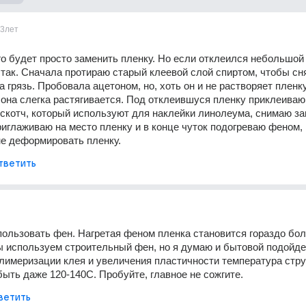
3лет
о будет просто заменить пленку. Но если отклеился небольшой 
 так. Сначала протираю старый клеевой слой спиртом, чтобы сня
грязь. Пробовала ацетоном, но, хоть он и не растворяет пленку,
она слегка растягивается. Под отклеившуся пленку приклеиваю 
скотч, который используют для наклейки линолеума, снимаю за
риглаживаю на место пленку и в конце чуток подогреваю феном, н
не деформировать пленку.
тветить
ользовать фен. Нагретая феном пленка становится гораздо бол
 используем строительный фен, но я думаю и бытовой подойдет
лимеризации клея и увеличения пластичности температура стру
ыть даже 120-140С. Пробуйте, главное не сожгите.
ветить