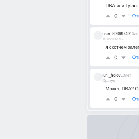
ПВА или Tytan.
0
От
user_89369749
13ле
Мыслитель
я скотчем зале
0
От
iurii_frolov
13лет
Оракул
Может, ПВА? Он
0
От