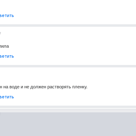
ветить
т
пила
ветить
 на воде и не должен растворять пленку.
ветить