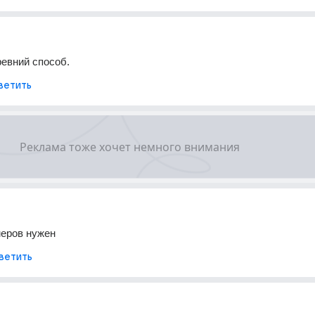
евний способ.
ветить
меров нужен
ветить