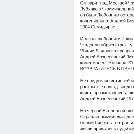
Он парит над Москвой \ лу
Лубянкою \ криминальной.
он был\ Любовник\ осталь
конгениально. Андрей Воз
2004 Семидырье 
И летят любовники Божьей
\Надоели абрисы трех туш
\Лилии Людовика превраща
Андрей Вознесенский "Мо
комсомолец" 9 января 200
ВОЗВРАТИТЕСЬ В ЦВЕТЫ
Не придумано истинней ми
раскрытые наугад -\недоч
книга, -\разметавшись, лю
Андрей Вознесенский 197
На черной Вселенной люб
Отравленными\лежат две п
белый бинокль театральны
жизни прижались судьбой