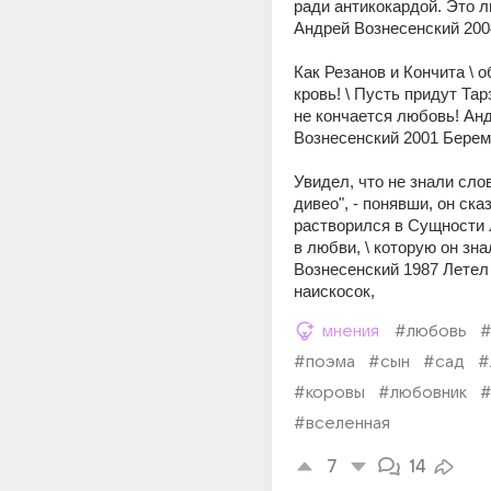
ради антикокардой. Это л
Андрей Вознесенский 20
Как Резанов и Кончита \ о
кровь! \ Пусть придут Тарз
не кончается любовь! Анд
Вознесенский 2001 Берем
Увидел, что не знали слова
дивео", - понявши, он сказа
растворился в Сущности л
в любви, \ которую он зна
Вознесенский 1987 Летел 
наискосок,
мнения
#любовь
#
#поэма
#сын
#сад
#
#коровы
#любовник
#
#вселенная
7
14