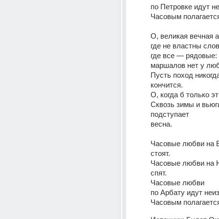
по Петровке идут не
Часовым полагается
О, великая вечная а
где не властны слов
где все — рядовые: 
маршалов нет у люб
Пусть поход никогда
кончится. 
О, когда б только эти
Сквозь зимы и вьюги
подступает 
весна. 
Часовые любви на В
стоят. 
Часовые любви на Н
спят. 
Часовые любви 
по Арбату идут неизм
Часовым полагается