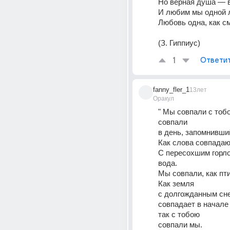
Но верная душа — в
И любим мы одной л
Любовь одна, как см
(З. Гиппиус)
1
Ответи
fanny_fler_1
13лет
Оракул
" Мы совпали с тобо
совпали 
в день, запомнивший
Как слова совпадают
С пересохшим горл
вода. 
Мы совпали, как пт
Как земля 
с долгожданным сне
совпадает в начале
так с тобою 
совпали мы. 