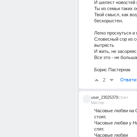
И шелест новостей и
Ты из семьи таких о
Твой смысл, как возд
бескорыстен. 
Легко проснуться и 
Словесный сор из с
вытрясть 
И жить, не засоряяс
Все это - не больша
Борис Пастернак
2
Ответи
user_23025379
13лет
Мастер
Часовые любви на 
стоят. 
Часовые любви у Ни
спят. 
Часовые любви 