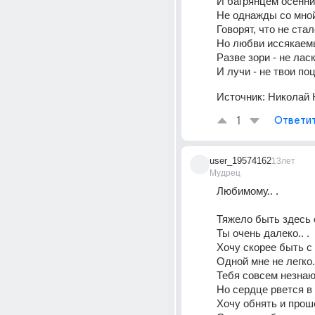
И багрянцем осенни
Говорят, что не стал
Но любви иссякаемы
Разве зори - не ласк
И лучи - не твои по
Источник:
Николай 
1
Ответи
user_19574162
13лет
Мудрец
Любимому.. . 
Тяжело быть здесь 
Ты очень далеко.. . 
Хочу скорее быть с 
Одной мне не легко..
Тебя совсем незнаю 
Но сердце рвется в 
Хочу обнять и прош