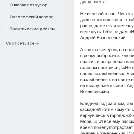
душу нагота 
О любви без купюр
Не исчезай в нас, Чистота,
Философский вопрос
даже если подступит край
равно, даже если исчезну 
Политические дебаты
исчезнуть Тебе не дам. \Н
Андрей Вознесенский 
Смотреть все
А завтра вечером, на поез
в речку выбросите. ключи,
правая, и роща левая вам
голосом прокричит; \«Не п
своих возлюбленных. Бы
возлюбленных на свете нет
не выслушаете совет. Анд
Вознесенский 
Бледнея под загаром, \ты
каскадов\Потом кому-то с
вернувшись в города: «Ко
Море...» \И все ему расск
время поцелуя\отрастает 
Андрей Вознесенский 198