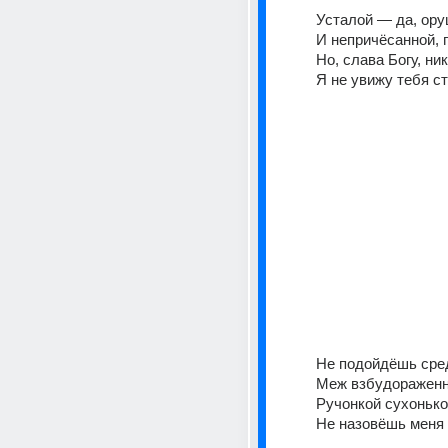
Усталой — да, ору
И непричёсанной,
Но, слава Богу, ник
Я не увижу тебя ст
Меж взбудораженн
Ручонкой сухонькой
Не назовёшь меня 