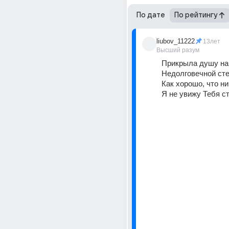
По дате
По рейтингу
liubov_11222
13лет
Высший разум
Прикрыла душу наг
Недолговечной сте
Как хорошо, что ни
Я не увижу Тебя с