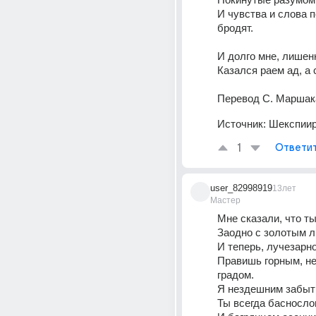
И чувства и слова п
бродят. 
И долго мне, лишен
Перевод С. Маршак
Источник:
Шекспиир
1
Ответи
user_82998919
13лет
Мастер
Мне сказали, что т
Заодно с золотым л
И теперь, лучезарно
Правишь горным, н
градом. 
Я нездешним забыть