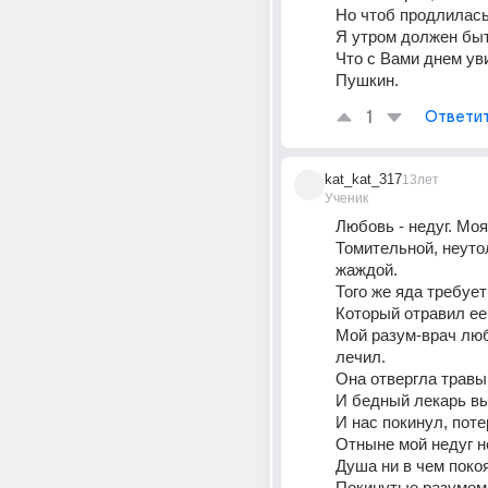
Но чтоб продлилась
Я утром должен быт
Что с Вами днем увиж
Пушкин.
1
Ответи
kat_kat_317
13лет
Ученик
Томительной, неуто
жаждой. 
Того же яда требует 
Который отравил ее
Мой разум-врач люб
лечил. 
Она отвергла травы 
И бедный лекарь вы
И нас покинул, поте
Отныне мой недуг н
Душа ни в чем покоя
Покинутые разумом