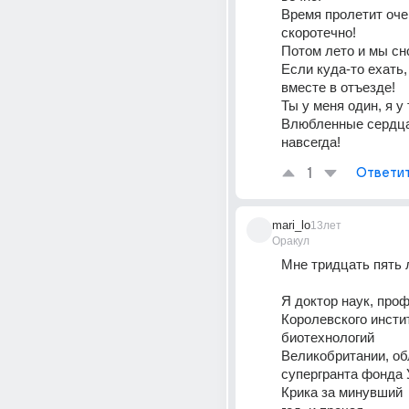
Время пролетит оче
скоротечно! 
Потом лето и мы сн
Если куда-то ехать, 
вместе в отъезде! 
Ты у меня один, я у 
Влюбленные сердца 
навсегда!
1
Ответи
mari_lo
13лет
Оракул
Мне тридцать пять л
Я доктор наук, проф
Королевского инстит
биотехнологий 
Великобритании, об
супергранта фонда У
Крика за минувший 