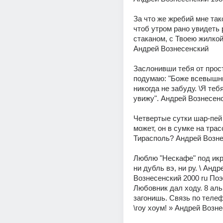
За что же жребий мне тако
чтоб утром рано увидеть р
стаканом, с Твоею жилкой 
Андрей Вознесенский 
Заслонивши тебя от прост
подумаю: "Боже всевышний
никогда не забуду. \Я тебя
увижу". Андрей Вознесенс
Четвертые сутки шар-пей 
может, он в сумке на трасс
Тирасполь? Андрей Возне
Люблю "Нескафе" под икру.
ни дубль вэ, ни ру. \ Андре
Вознесенский 2000 ru Поэ
Любовник дал ходу. 8 альк
загонишь. Связь по телефо
\гоу хоум! » Андрей Возн