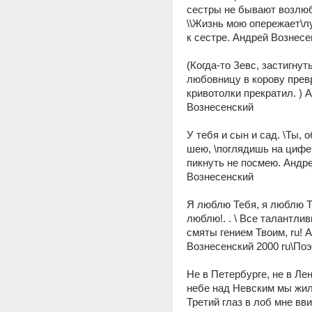
сестры не бывают возлюб
\\Жизнь мою опережает\л
к сестре. Андрей Вознесе
(Когда-то Зевс, застигнуты
любовницу в корову превр
кривотолки прекратил. ) А
Вознесенский 
У тебя и сын и сад. \Ты, о
шею, \поглядишь на цифер
пикнуть не посмею. Андре
Вознесенский 
Я люблю Тебя, я люблю Теб
люблю!. . \ Все талантлив
смяты гением Твоим, ru! А
Вознесенский 2000 ru\П
Не в Петербурге, не в Лени
небе над Невским мы жили 
Третий глаз в лоб мне вв