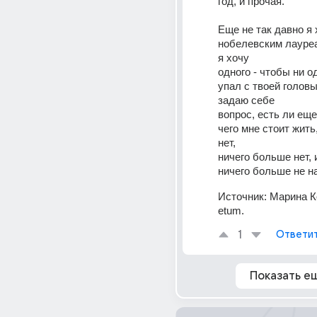
год, и прочая. 
Еще не так давно я 
нобелевским лауреа
я хочу 
одного - чтобы ни од
упал с твоей головы.
задаю себе 
вопрос, есть ли еще 
чего мне стоит жить,
нет, 
ничего больше нет, и
ничего больше не на
Источник:
Марина К
etum.
1
Ответи
Показать е