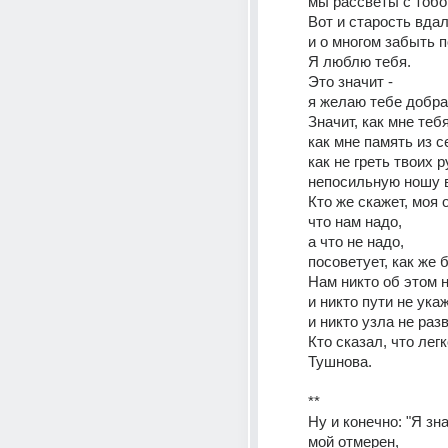
мы рассветы с тобо
Вот и старость вдал
и о многом забыть по
Я люблю тебя. 
Это значит - 
я желаю тебе добра
Значит, как мне тебя
как не греть твоих р
непосильную ношу 
Кто же скажет, моя 
что нам надо, 
а что не надо, 
посоветует, как же 
Нам никто об этом н
и никто пути не укаж
и никто узла не развя
Кто сказал, что легк
Тушнова. 
** 
Ну и конечно: "Я зна
мой отмерен, 