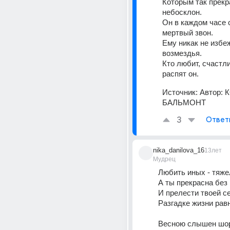
Которым так прекр
небосклон. 
Он в каждом часе 
мертвый звон. 
Ему никак не избеж
возмездья. 
Кто любит, счастли
распят он.
Источник:
Автор:
БАЛЬМОНТ
3
Ответ
nika_danilova_16
13лет
Мудрец
Любить иных - тяже
А ты прекрасна без 
И прелести твоей се
Разгадке жизни рав
Весною слышен шор