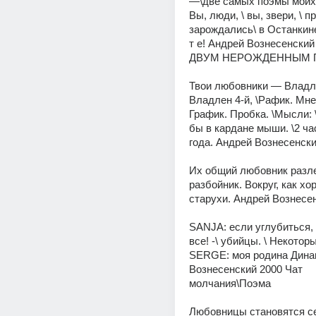
—\две самых поэмы моих\
Вы, люди, \ вы, звери, \ пр
зарождались\ в Останкине,
т е! Андрей Вознесенски
ДВУМ НЕРОЖДЕННЫМ 
Твои любовники — Владлен
Владлен 4-й, \Рафик. Мне 
График. Пробка. \Мысли: \
бы в кардане мыши. \2 час
года. Андрей Вознесенски
Их общий любовник разлег
разбойник. Вокруг, как хор
старухи. Андрей Вознесе
SANJA: если углубиться, 
все! -\ убийцы. \ Некоторые 
SERGE: моя родина Динам
Вознесенский 2000 Чат 
молчания\Поэма 
Любовницы становятся сес