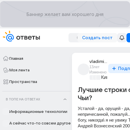
Создать пост
Главная
vladimir_pobol
13лет
Подп
Моя лента
Изменено
Киномания
+4
Пространства
Лучшие строки о
Чьи?
В ТОПЕ НА ОТВЕТАХ
Усталой - да, орущей - да, 
Информационные технологии
непричесанной, пожалуй... 
богу, никогда\ я не увижу 
А сейчас что-то совсем другое
Андрей Вознесенский 200