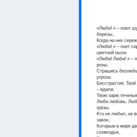
«Люби! » – поют ш
березы, 
Когда на них сереж
«Люби! » – поет сир
цветной пыли. 
«Люби! Люби! » – п
розы. 
Страшись безлюбья
угрозы 
Бесстрастия. Твой 
– вдали. 
Твою зарю теченья 
Люби любовь. Люби
грезы. 
Кто не любил, не 
закон, 
Которым в мире дв
созвездья, 