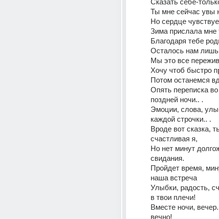
Сказать себе-только
Ты мне сейчас увы н
Но сердце чувствуе
Зима прислала мне 
Благодаря тебе род
Осталось нам лишь 
Мы это все пережив
Хочу чтоб быстро п
Потом останемся вд
Опять переписка во 
поздней ночи.. . 
Эмоции, слова, улыб
каждой строчки.. . 
Вроде вот сказка, ты
счастливая я, 
Но нет минут долгож
свидания. 
Пройдет время, мину
наша встреча 
Улыбки, радость, сч
в твои плечи! 
Вместе ночи, вечер..
вечно! 