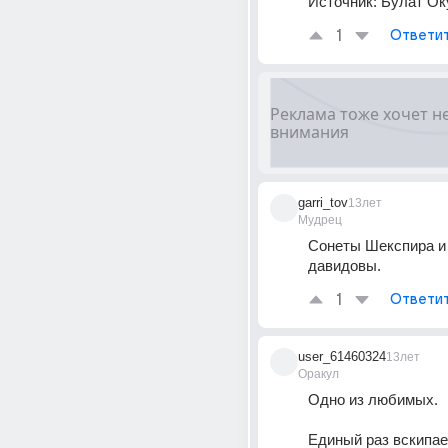
Источник:
Булат Ок
1
Ответи
garri_tov
13лет
Мудрец
Сонеты Шекспира и
давидовы.
1
Ответи
user_61460324
13лет
Оракул
Одно из любимых. 
Единый раз вскипае