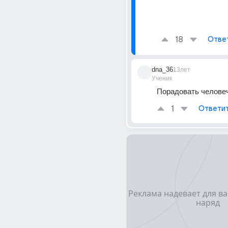
18
Отве
dna_36
13лет
Ученик
Порадовать человеч
1
Ответи