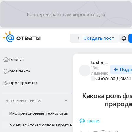
Создать пост
Главная
tosha_mitina
13лет
Подп
Моя лента
Изменено
Сборная Домаш
Пространства
Какова роль фл
В ТОПЕ НА ОТВЕТАХ
природе
Информационные технологии
знания
А сейчас что-то совсем другое