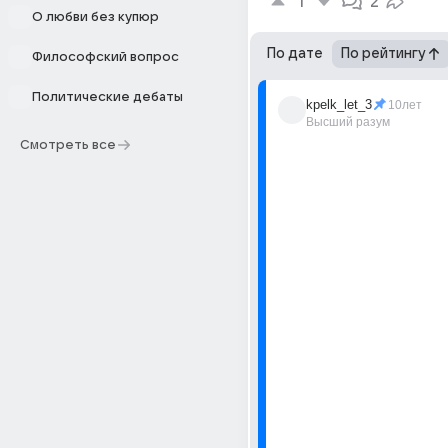
1
2
О любви без купюр
По дате
По рейтингу
Философский вопрос
Политические дебаты
kpelk_let_3
10лет
Высший разум
Смотреть все