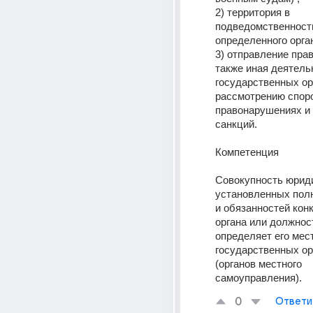
2) территория в 
подведомственности
определенного орган
3) отправление прав
также иная деятельн
государственных орг
рассмотрению споров
правонарушениях и 
санкций. 
Компетенция 
Совокупность юриди
установленных полн
и обязанностей конк
органа или должност
определяет его мест
государственных ор
(органов местного 
самоуправления).
0
Ответи