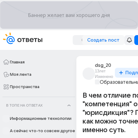
Создать пост
Главная
dsg_20
13лет
Подп
Моя лента
Изменено
Образовательны
Пространства
В чем отличие п
"компетенция" о
В ТОПЕ НА ОТВЕТАХ
"юрисдикция"?
Информационные технологии
как можно точне
именно суть.
А сейчас что-то совсем другое