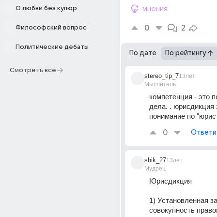
О любви без купюр
мнения
0
2
Философский вопрос
Политические дебаты
По дате
По рейтингу
Смотреть все
stereo_tip_7
13лет
Мыслитель
компетенция - это п
дела. . юрисдикция э
понимание по "юрис
0
Ответи
shik_27
13лет
Мудрец
Юрисдикция 
1) Установленная за
совокупность право