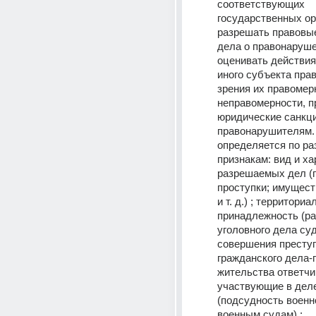
соответствующих 
государственных ор
разрешать правовые
дела о правонаруше
оценивать действия
иного субъекта права
зрения их правомер
неправомерности, п
юридические санкции
правонарушителям. 
определяется по ра
признакам: вид и ха
разрешаемых дел (п
проступки; имущест
и т. д.) ; территориа
принадлежность (ра
уголовного дела суд
совершения преступ
гражданского дела-п
жительства ответчика
участвующие в деле
(подсудность военн
военным судам) ; 