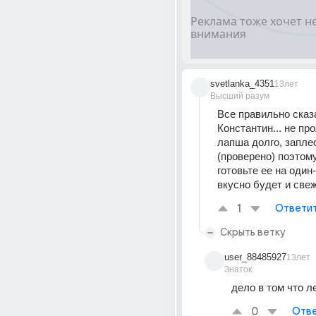
svetlanka_4351
13лет
Высший разум
Все правильно сказа
Константин... не про
лапша долго, заплес
(проверено) поэтому
готовьте ее на один-д
вкусно будет и свеже
1
Ответи
Скрыть ветку
user_88485927
13лет
Знаток
дело в том что л
0
Отве