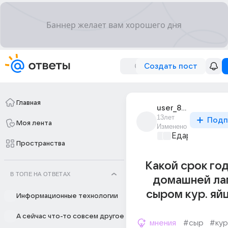
Создать пост
Главная
user_88485927
13лет
Подп
Моя лента
Изменено
Едариум
+1
Пространства
Какой срок го
В ТОПЕ НА ОТВЕТАХ
домашней ла
сыром кур. яй
Информационные технологии
А сейчас что-то совсем другое
мнения
#сыр
#ку