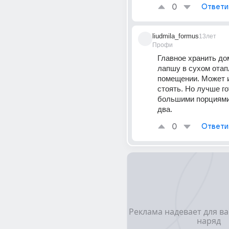
0
Ответи
liudmila_formus
13лет
Профи
Главное хранить д
лапшу в сухом отап
помещении. Может и
стоять. Но лучше го
большими порциями
два.
0
Ответи