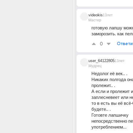
videokis
13лет
Мастер
готовую лапшу можн
заморозить. как пел
0
Ответи
user_64122805
13лет
Мудрец
Недолог её век.. . 
Никаких полгода она
пролежит.. . 
А если и пролежит и 
заплесневеет или не
то в есть вы её всё-
будете.. . 
Готовте лапшичку 
непосредственно пе
употреблением...