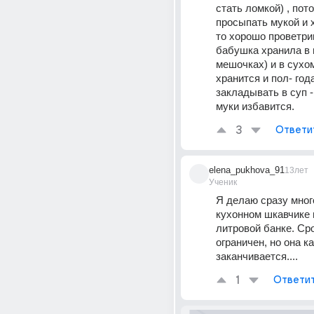
стать ломкой) , пото
просыпать мукой и 
то хорошо проветри
бабушка хранила в 
мешочках) и в сухом
хранится и пол- года
закладывать в суп -
муки избавится.
3
Ответи
elena_pukhova_91
13лет
Ученик
Я делаю сразу много
кухонном шкавчике в
литровой банке. Сро
ограничен, но она ка
заканчивается....
1
Ответи