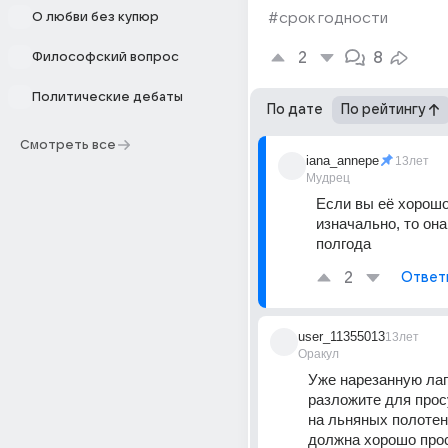
О любви без купюр
#срок годности
2
8
Философский вопрос
Политические дебаты
По дате
По рейтингу
Смотреть все
iana_annepe
13лет
Мудрец
Если вы её хорошо
изначально, то она
полгода
2
Ответ
user_11355013
13лет
Оракул
Уже нарезанную лап
разложите для прос
на льняных полотен
должна хорошо прос