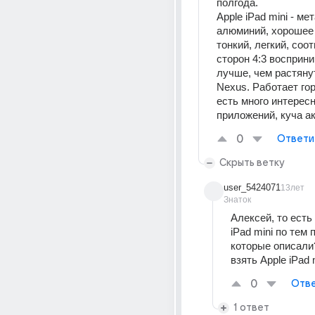
полгода. 
Apple iPad mini - ме
алюминий, хорошее 
тонкий, легкий, соо
сторон 4:3 восприни
лучше, чем растянут
Nexus. Работает гор
есть много интересн
приложений, куча а
0
Ответи
Скрыть ветку
user_5424071
13лет
Знаток
Алексей, то есть 
iPad mini по тем 
которые описали
взять Apple iPad 
0
Отве
1 ответ