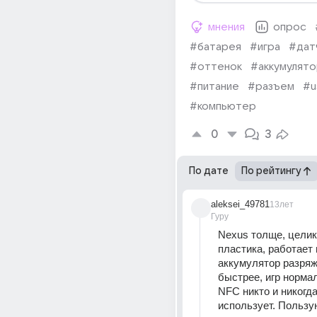
мнения
опрос
#батарея
#игра
#дат
#оттенок
#аккумулят
#питание
#разъем
#u
#компьютер
0
3
По дате
По рейтингу
aleksei_49781
13лет
Гуру
Nexus толще, целик
пластика, работает 
аккумулятор разряж
быстрее, игр нормал
NFC никто и никогда 
использует. Пользу