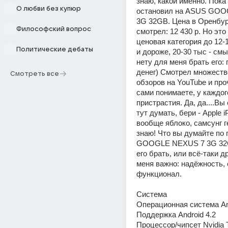
знаю, какой именно. Пока
О любви без купюр
остановил на ASUS GOO
3G 32GB. Цена в Оренбург
Философский вопрос
смотрел: 12 430 р. Но это
ценовая категория до 12-1
Политические дебаты
и дороже, 20-30 тыс - см
нету для меня брать его: 
денег) Смотрел множество
Смотреть все
обзоров на YouTube и проч
сами понимаете, у каждого
пристрастия. Да, да....Вы 
тут думать, бери - Apple iP
вообще яблоко, самсунг ге
знаю! Что вы думайте по 
GOOGLE NEXUS 7 3G 32G
его брать, или всё-таки д
меня важно: надёжность, 
функционал. 
Система 
Операционная система An
Поддержка Android 4.2 
Процессор/чипсет Nvidia T