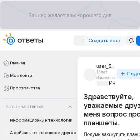
Создать пост
Главная
user_5424071
13лет
Подп
Моя лента
Изменено
Информацио
Пространства
Здравствуйте,
уважаемые друз
В ТОПЕ НА ОТВЕТАХ
меня вопрос пр
Информационные технологии
планшеты.
А сейчас что-то совсем другое
Подумываю купить планше