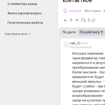
контактное
О любви без купюр
мнения
#катушка
Философский вопрос
0
3
Политические дебаты
По дате
По рейтингу
Смотреть все
valli_22
13лет
Просветленный
Катушка зажигания -
трансформатор тока 
нагреваться в резул
преобразовании нап
более высокое - бол
прерывателе будет 
меньший импульс - т
будет слабее - при 
зазоре возможны пе
искрообразовании -
зазор на кулачках п
для нормальной раб