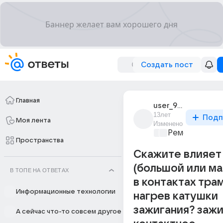
Создать пост
Главная
user_99559768
13лет
Подп
Моя лента
Изменено
Ремонт и обс
Пространства
Скажите влияет 
(большой или ма
В ТОПЕ НА ОТВЕТАХ
в контактах тра
Информационные технологии
нагрев катушки
зажигания? заж
А сейчас что-то совсем другое