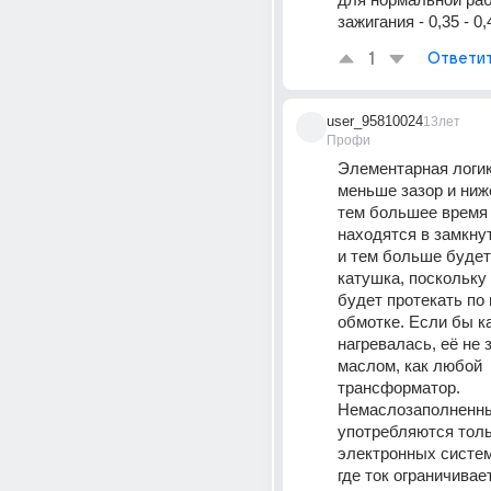
зажигания - 0,35 - 0,
1
Ответи
user_95810024
13лет
Профи
Элементарная логика
меньше зазор и ниже
тем большее время 
находятся в замкну
и тем больше будет 
катушка, поскольку 
будет протекать по 
обмотке. Если бы ка
нагревалась, её не 
маслом, как любой 
трансформатор. 
Немаслозаполненны
употребляются тольк
электронных систем
где ток ограничивает