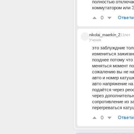
полностью отключае
коммутатором или 
0
Ответи
nikolai_maerkin_2
13лет
Ученик
это заблуждние тол
измениться зажигани
позднее потому что 
меняться момент по
сожалению вы не на
авто и номер катушк
авто напряжение на 
подаётся через реос
через дополнительн
сопротивление из за
перегреваться кату
0
Ответи