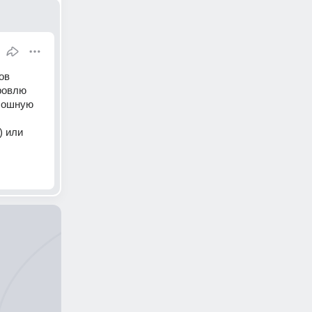
в 
овлю 
лошную 
 или 