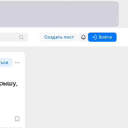
Создать пост
Войти
ться
крышу,