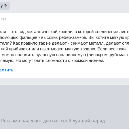
гу
3лет
ля – это вид металлической кровли, в которой соединение листо
помощью фальцев - высоких ребер-замков. Вы хотите мягкую кр
талл? Как правило так не делают - снимают металл, делают сп
 ней прибивают или накатывают мягкую кровлю. Если все-таки 
о можно положить рулонную наплавляемую (линокром, рубемаст)
яемую. Но могут быть сложности с кромкой нижней.
ветить