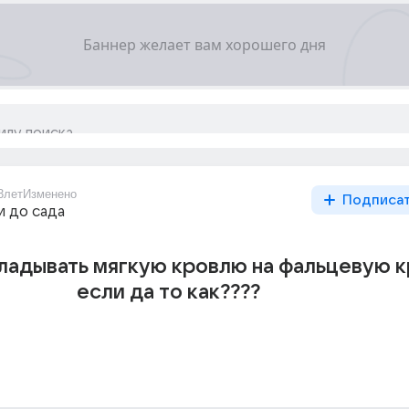
3лет
Изменено
Подписа
и до сада
ладывать мягкую кровлю на фальцевую 
если да то как????