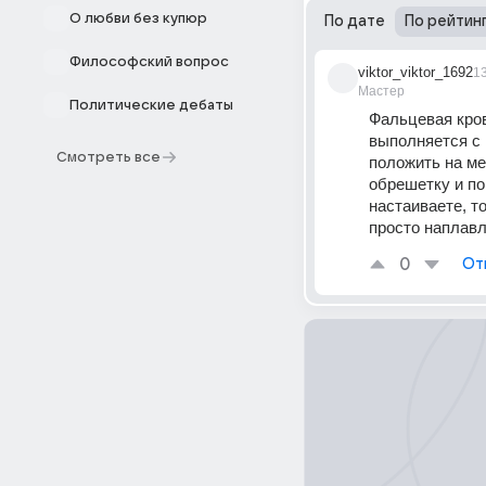
О любви без купюр
По дате
По рейтин
Философский вопрос
viktor_viktor_1692
1
Мастер
Политические дебаты
Фальцевая кров
выполняется с 
Смотреть все
положить на ме
обрешетку и по
настаиваете, т
просто наплавл
0
От