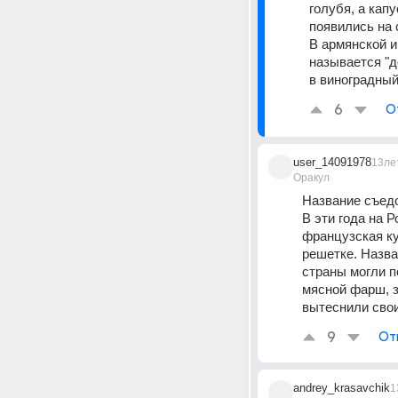
голубя, а кап
появились на 
В армянской и
называется "д
в виноградный
6
О
user_14091978
13ле
Оракул
Название съедо
В эти года на 
французская ку
решетке. Назва
страны могли п
мясной фарш, з
вытеснили свои
9
От
andrey_krasavchik
1