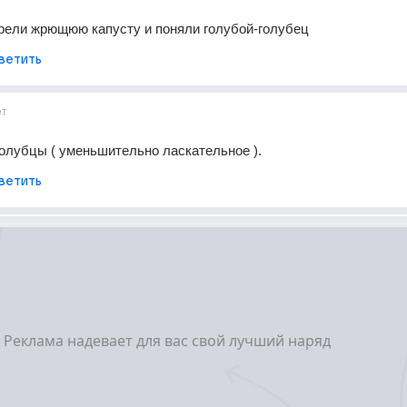
трели жрющюю капусту и поняли голубой-голубец
ветить
ет
Голубцы ( уменьшительно ласкательное ).
ветить