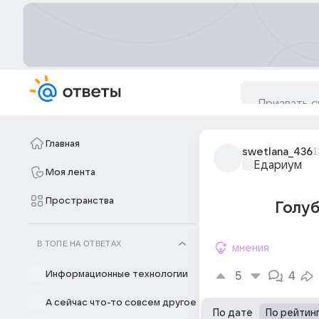
Главная
swetlana_436
1
Едариум
Моя лента
Пространства
Голуб
В ТОПЕ НА ОТВЕТАХ
мнения
Информационные технологии
5
4
А сейчас что-то совсем другое
По дате
По рейтин