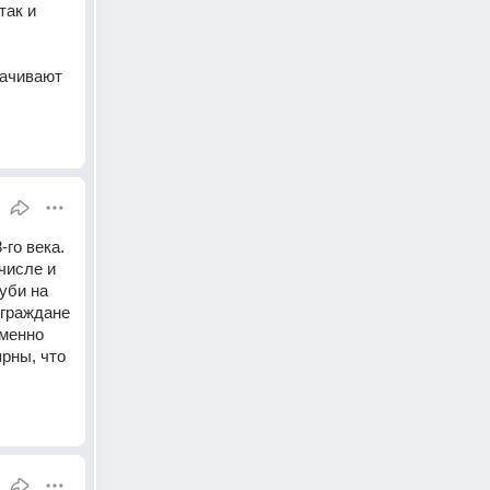
ак и 
ачивают 
го века. 
исле и 
би на 
граждане 
менно 
рны, что 