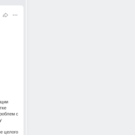
ции 
ке 
роблем с 
 
е целого 