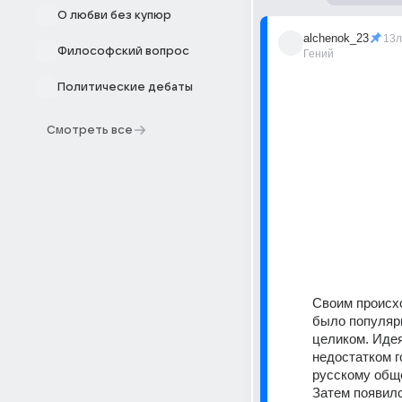
О любви без купюр
alchenok_23
13л
Философский вопрос
Гений
Политические дебаты
Смотреть все
Своим происх
было популярн
целиком. Идея
недостатком г
русскому обще
Затем появилс