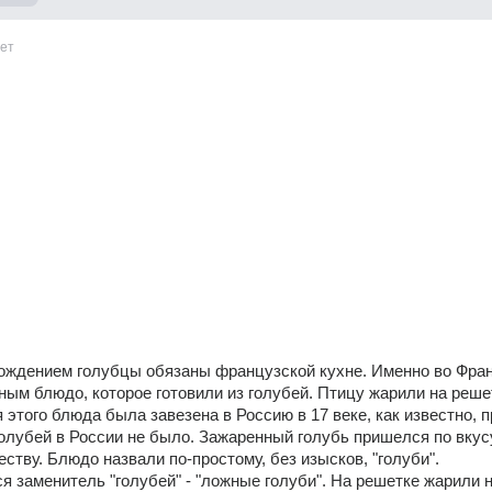
ет
ождением голубцы обязаны французской кухне. Именно во Фран
ым блюдо, которое готовили из голубей. Птицу жарили на решет
 этого блюда была завезена в Россию в 17 веке, как известно, п
олубей в России не было. Зажаренный голубь пришелся по вкусу
ству. Блюдо назвали по-простому, без изысков, "голуби". 
я заменитель "голубей" - "ложные голуби". На решетке жарили н