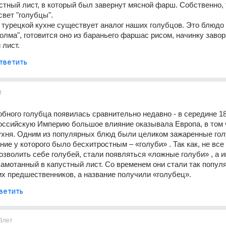
устный лист, в который был завернут мясной фарш. Собственно, т
свет "голубцы". 
 турецкой кухне существует аналог наших голубцов. Это блюдо 
олма", готовится оно из бараньего фаршас рисом, начинку завор
 лист.
тветить
т
бного голубца появилась сравнительно недавно - в середине 18-
Российскую Империю большое влияние оказывала Европа, в том ч
хня. Одним из популярных блюд были целиком зажаренные голу
ние у которого было бесхитростным – «голуби» . Так как, не все 
озволить себе голубей, стали появляться «ложные голуби» , а и
амотанный в капустный лист. Со временем они стали так популя
х предшественников, а название получили «голубец».
ветить
3лет