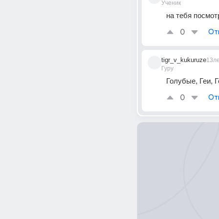
Ученик
на тебя посмо
0
От
tigr_v_kukuruze
13л
Гуру
Голубые, Геи, 
0
От