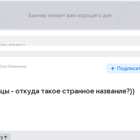
3лет
Изменено
Подписа
цы - откуда такое странное название?))
гу