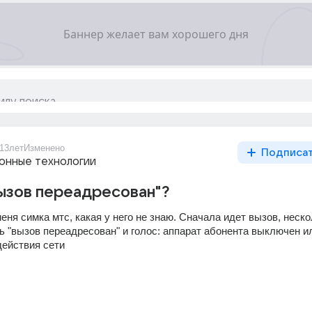
13лет
Изменено
Подписа
нные технологии
вызов переадресован"?
меня симка мтс, какая у него не знаю. Сначала идет вызов, неско
ь "вызов переадресован" и голос: аппарат абонента выключен ил
действия сети