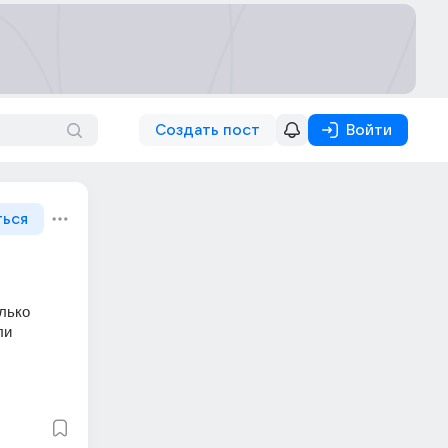
Создать пост
Войти
ться
лько 
и 