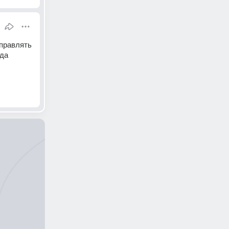
правлять 
да 