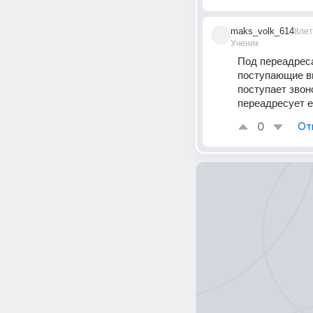
maks_volk_614
8лет
Ученик
Под переадрес
поступающие вы
поступает звон
переадресует е
0
От