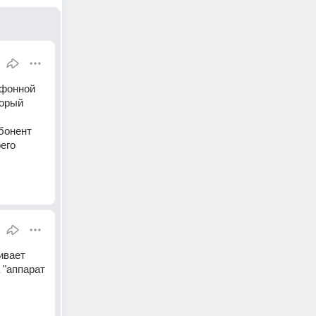
фонной 
орый 
бонент 
его 
вает 
"аппарат 