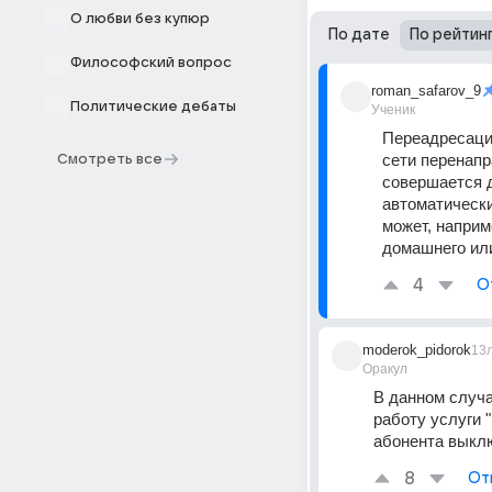
О любви без купюр
По дате
По рейтин
Философский вопрос
roman_safarov_9
Политические дебаты
Ученик
Переадресация
сети перенапр
Смотреть все
совершается д
автоматически
может, наприм
домашнего ил
4
О
moderok_pidorok
13
Оракул
В данном случа
работу услуги "
абонента выклю
8
От