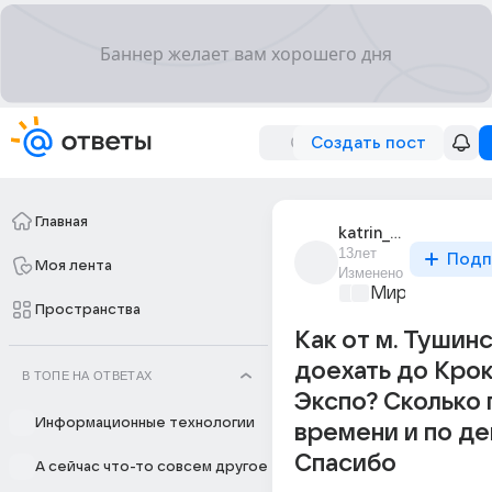
Создать пост
Главная
katrin_kliuchko
13лет
Подп
Моя лента
Изменено
Мир и его лю
Пространства
Как от м. Тушин
доехать до Кро
В ТОПЕ НА ОТВЕТАХ
Экспо? Сколько 
Информационные технологии
времени и по де
Спасибо
А сейчас что-то совсем другое