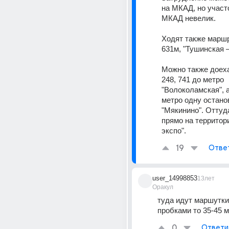
на МКАД, но участо
МКАД невелик. 
Ходят также маршр
631м, "Тушинская 
Можно также доеха
248, 741 до метро 
"Волоколамская", а
метро одну останов
"Мякинино". Оттуд
прямо на территор
экспо".
19
Отве
user_14998853
13лет
Оракул
туда идут маршутки 
пробками то 35-45 
0
Ответи