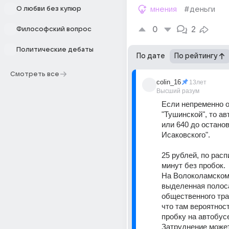
О любви без купюр
мнения
#деньги
0
2
Философский вопрос
Политические дебаты
По дате
По рейтингу
Смотреть все
colin_16
13лет
Высший разум
Если непременно о
"Тушинской", то ав
или 640 до останов
Исаковского". 
25 рублей, по расп
минут без пробок. 
На Волоколамском
выделенная полоса
общественного тран
что там вероятност
пробку на автобусе
Затруднение может