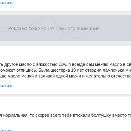
ветить
ь другое масло с вязкостью 10w. я всегда сам меняю масло в св
оможет отпишись. Была шестёрка 10 лет отездил лампочька миг
ше масло меняй и заливай одной марки и желательно отечестве
ветить
 нормальная, то скорее всего тебе втюхали болтушку вместо то
ветить