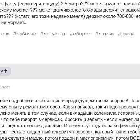
по факту (если верить щупу) 2.5 литра??? может я мало заливаю?
очему моргает??? может датчикхолостого ходы держит слишком
то??? (кстати его тоже недавно менял) держит около 700-800, ес
 не моргает...
тель
#рабочие
#документ
#оборот
#датчик
#лампа
гу
13лет
тебе подробно все объяснил в предыдущем твоем вопросе! Пове
му опыту ремонта моторов. Как я написал, так и надо проверять.
жно менять в том случае, если вкладыши коленвала исправны, 
 что тебе говорят в сервисах, бросить и забыть - если мигает ла
чит недостаточное давление. И нечего тут гадать на кофейной гу
лы - есть стандартный алгоритм проверок, который точно тебе 
ала фильтр и масло, потом поддон и маслоприемник, потом ВСЕ 