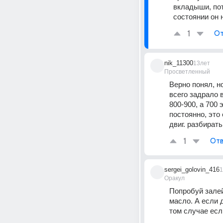
вкладыши, пот
состоянии он 
1
От
nik_11300
13лет
Просветленный
Верно понял, н
всего задрало 
800-900, а 700 
постоянно, это 
двиг. разбират
1
Отв
sergei_golovin_416
1
Оракул
Попробуй залей
масло. А если 
том случае есл