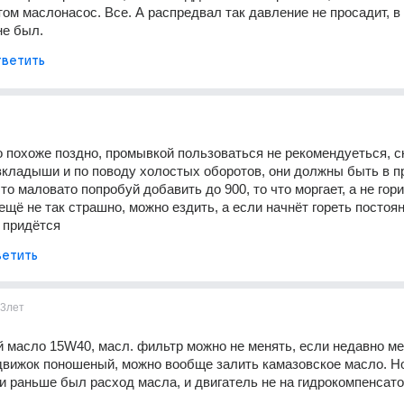
ом маслонасос. Все. А распредвал так давление не просадит, в 
не был.
ветить
о похоже поздно, промывкой пользоваться не рекомендуеться, ск
вкладыши и по поводу холостых оборотов, они должны быть в п
это маловато попробуй добавить до 900, то что моргает, а не гори
ещё не так страшно, можно ездить, а если начнёт гореть постоянн
ь придётся
етить
3лет
 масло 15W40, масл. фильтр можно не менять, если недавно ме
движок поношеный, можно вообще залить камазовское масло. Но 
и раньше был расход масла, и двигатель не на гидрокомпенсато