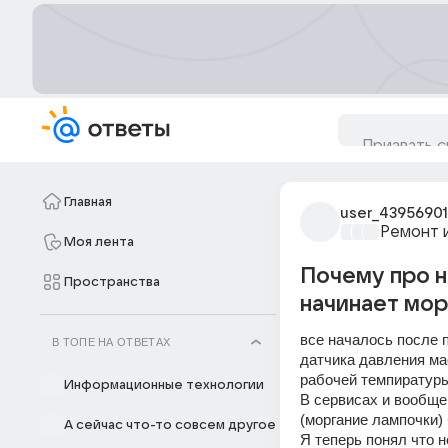
Главная
user_43956901
Ремонт 
Моя лента
Почему про н
Пространства
начинает мор
все началось после п
В ТОПЕ НА ОТВЕТАХ
датчика давления ма
рабочей темпиратуры 
Информационные технологии
В сервисах и вообще 
(моргание лампочки) 
А сейчас что-то совсем другое
Я теперь понял что н