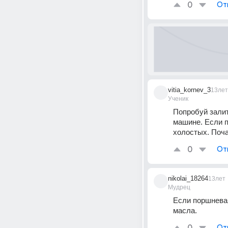
0
От
vitia_kornev_3
13лет
Ученик
Попробуй залит
машине. Если п
холостых. Поча
0
От
nikolai_18264
13лет
Мудрец
Если поршневая
масла.
От