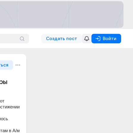
Создать пост
Войти
ться
уры
от 
стижении 
ось 
там в А/м 