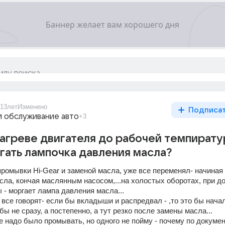
13лет
Изменено
Подписа
и обслуживание авто
+3
агреве двигателя до рабочей темпират
гать лампочка давления масла?
ромывки Hi-Gear и заменой масла, уже все переменял- начиная 
сла, кончая маслянным насосом,...на холостых оборотах, при до
- моргает лампа давления масла... 
все говорят- если бы вкладыши и распредвал - ,то это бы начал
бы не сразу, а постепенно, а тут резко после замены масла... 
е надо было промывать, но одного не пойму - почему по докумен