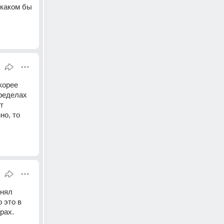
каком бы 
орее 
ределах 
т 
о, то 
нял 
это в 
рах.