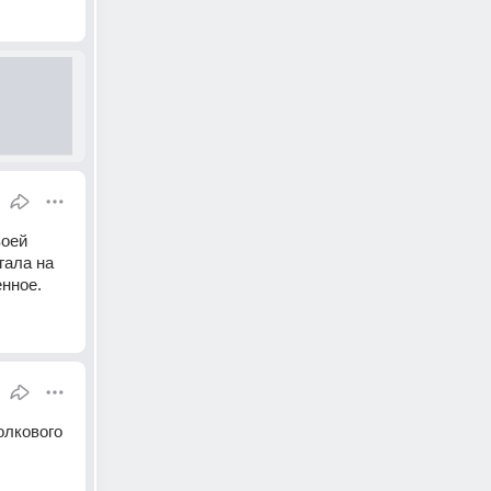
оей 
ала на 
нное.
лкового 