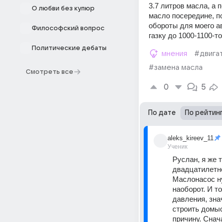
3.7 литров масла, а 
О любви без купюр
масло посередине, п
обороты для моего ав
Философский вопрос
газку до 1000-1100-то
Политические дебаты
мнения
#двига
#замена масла
Смотреть все
0
5
По дате
По рейтин
aleks_kireev_11
Ученик
Руслан, я же 
двадцатилетне
Маслонасос ну
наоборот. И то
давления, зна
строить домыс
причину. Снач