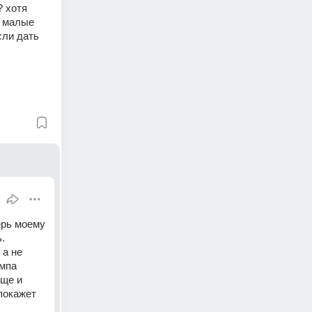
 хотя 
 малые 
ли дать 
рь моему 
 
а не 
мпа 
ще и 
покажет 