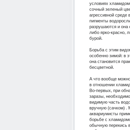
условиях хламидомо
сочный зеленый цвет
агрессивной среде в
пигменты водоросли
разрушаются и она 
либо ярко-красно, л
бурой. 
Борьба с этим видо
особенно зимой: в э
она становится прак
бесцветной. 
А что вообще можно
в отношении хлами
Во-первых, при обн
заразы, необходимо
видимую часть водо
вручную (сачком) . 
аквариумисты приме
борьбе с хламидомо
обычную перекись в