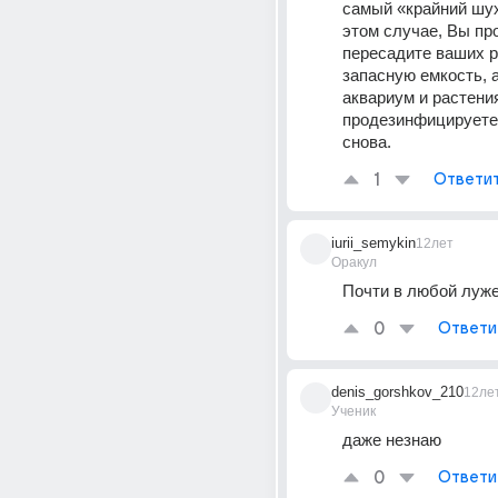
самый «крайний шухе
этом случае, Вы про
пересадите ваших р
запасную емкость, 
аквариум и растения
продезинфицируете 
снова.
1
Ответи
iurii_semykin
12лет
Оракул
Почти в любой луже
0
Ответи
denis_gorshkov_210
12ле
Ученик
даже незнаю
0
Ответи