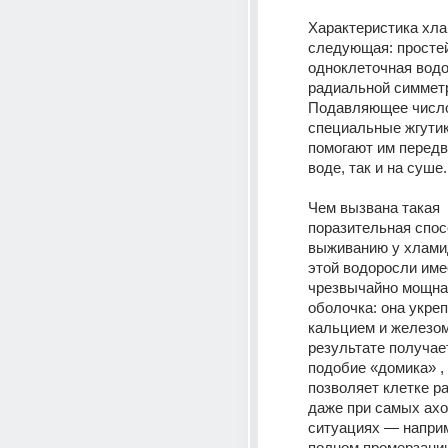
Характеристика хл
следующая: просте
одноклеточная водор
радиальной симметр
Подавляющее число
специальные жгутик
помогают им передви
воде, так и на суше.
Чем вызвана такая 
поразительная спосо
выживанию у хлами
этой водоросли име
чрезвычайно мощная
оболочка: она укреп
кальцием и железом.
результате получает
подобие «домика» , 
позволяет клетке р
даже при самых ахо
ситуациях — наприм
полном промерзании