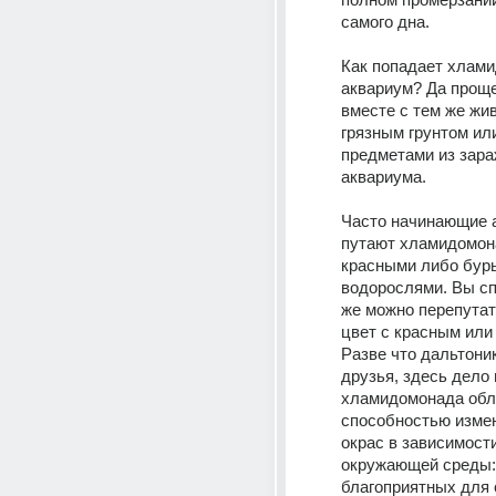
самого дна. 
Как попадает хлами
аквариум? Да проще 
вместе с тем же жи
грязным грунтом или
предметами из зара
аквариума. 
Часто начинающие 
путают хламидомона
красными либо бур
водорослями. Вы спр
же можно перепутат
цвет с красным или
Разве что дальтоник
друзья, здесь дело 
хламидомонада обл
способностью измен
окрас в зависимости
окружающей среды: 
благоприятных для 