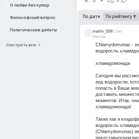
0
3
О любви без купюр
По дате
По рейтингу
Философский вопрос
Политические дебаты
martin_509
12лет
Мастер
Chlamydomonas - зе
Смотреть все
водоросль хламидо
хламидомонада 
Сегодня мы рассмот
вид водоросли, кото
попасть в Ваши акв
доставить множеств
моментов. Итак, зна
хламидомонада! 
Также как и кладофо
водоросль хламидо
(Chlamydomonas) яв
представителем вид