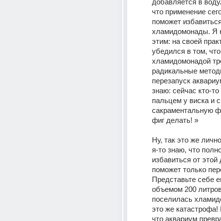
добавляется в воду.
что применение сего
поможет избавиться
хламидомонады. Я н
этим: на своей практ
убедился в том, что 
хламидомонадой тр
радикальные методы
перезапуск аквариум
знаю: сейчас кто-то 
пальцем у виска и с
сакраментальную фр
фиг делать! » 
Ну, так это же лично
я-то знаю, что полн
избавиться от этой 
поможет только пере
Представьте себе ем
объемом 200 литров,
поселилась хламид
это же катастрофа! 
что аквариум превр