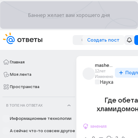
Создать пост
Главная
mashenka_dobraia_1
12лет
Подп
Моя лента
Изменено
Наука
Пространства
Где обет
В ТОПЕ НА ОТВЕТАХ
хламидомо
Информационные технологии
мнения
А сейчас что-то совсем другое