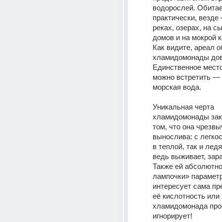
водорослей. Обитает
практически, везде 
реках, озерах, на с
домов и на мокрой к
Как видите, ареал о
хламидомонады дов
Единственное место,
можно встретить — 
морская вода. 
Уникальная черта 
хламидомонады зак
том, что она чрезвы
вынослива: с легкос
в теплой, так и ледя
ведь выживает, зараз
Также ей абсолютно
лампочки» параметр
интересует сама пре
её кислотность или 
хламидомонада прос
игнорирует! 