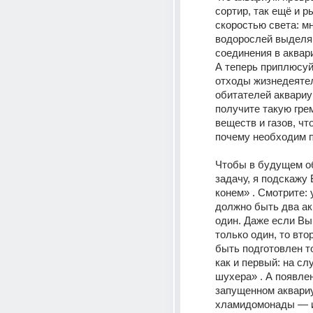
сортир, так ещё и р
скоростью света: мн
водорослей выделя
соединения в аквари
А теперь приплюсуй
отходы жизнедеятел
обитателей аквариу
получите такую гре
веществ и газов, что
почему необходим п
Чтобы в будущем об
задачу, я подскажу 
конем» . Смотрите: у
должно быть два акв
один. Даже если Вы 
только один, то вто
быть подготовлен то
как и первый: на слу
шухера» . А появлен
запущенном аквариу
хламидомонады — и 