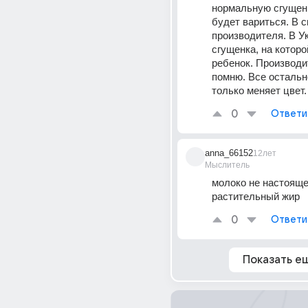
нормальную сгущенк
будет вариться. В с
производителя. В Ук
сгущенка, на которо
ребенок. Производит
помню. Все остально
только меняет цвет.
0
Ответи
anna_66152
12лет
Мыслитель
молоко не настоящее
растительный жир
0
Ответи
Показать е