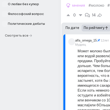
О любви без купюр
мнения
#молоко
#
Философский вопрос
0
14
Политические дебаты
По дате
По рейтингу
Смотреть все
alfa_omega_15
12лет
Мудрец
Может молоко было
или водой развели)
продажи. Пробуйте
дольше. Чем больш
испарится, тем бо
вероятность, что в
застынет, хотя бы з
имеющегося сахара
Если хоть немного з
остудите и взбейте
или венчиком со 1
масла(или бОльши
количеством - исхо