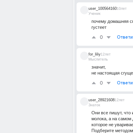
user_100564160
10лет
Ученик
почему домашняя сг
густеет
0
Ответи
for_liliy
12лет
Мыслитель
значит, 
не настоящая сгуще
0
Ответи
user_28921608
12лет
Знаток
Они все пишут, что и
молока, а на самом д
которое не уваривае
Подберите методом 