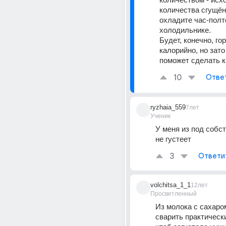
количества сгущёнк
охладите час-полто
холодильнике. 
Будет, конечно, го
калорийно, но зато
поможет сделать к
10
Отве
ryzhaia_559
7лет
Ученик
У меня из под собст
не густеет
3
Ответи
volchitsa_1_1
12лет
Просветленный
Из молока с сахаро
сварить практически