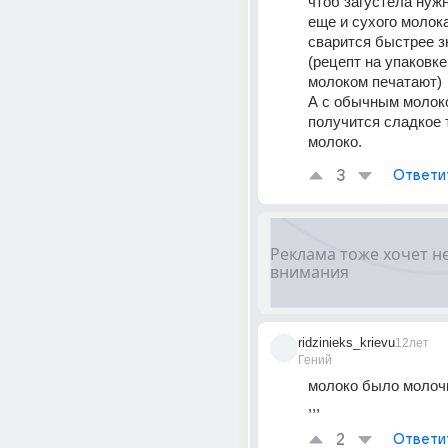
чтоб загустела нужн
еще и сухого молока,
сварится быстрее з
(рецепт на упаковке
молоком печатают) 
А с обычным молоко
получится сладкое 
молоко.
3
Ответи
ridzinieks_krievu
12лет
Гений
молоко было молочн
,,,
2
Ответи