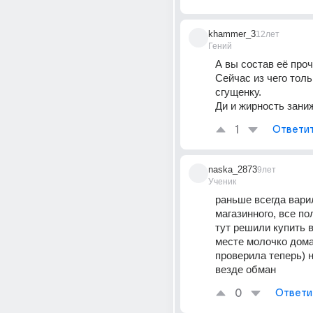
khammer_3
12лет
Гений
А вы состав её проч
Сейчас из чего толь
сгущенку. 
Ди и жирность зани
1
Ответи
naska_2873
9лет
Ученик
раньше всегда варил
магазинного, все пол
тут решили купить в
месте молочко дома
проверила теперь) не
везде обман
0
Ответи