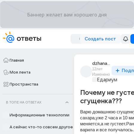
Создать пост
Главная
dzhana_232
12лет
Подп
Моя лента
Изменено
Едариум
Пространства
Почему не густ
сгущенка???
В ТОПЕ НА ОТВЕТАХ
Варю домашнюю сгущенку,
Информационные технологии
сахара,уже 2 часа и 10 ми
меняется,а не густеет.Ран
А сейчас что-то совсем другое
варила и все получалось.