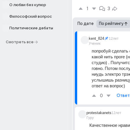
О любви без купюр
1
3
Философский вопрос
По дате
По рейтингу
Политические дебаты
kent_824
12лет
Смотреть все
Ученик
попробуй сделать с
какой нить проге (
студио) . Получитс
говно. Потом послу
ниудь электро трэк
услышишь разницу.
ответ на вопрос)
0
Ответ
protestakanets
12лет
Гуру
Качественное нрави