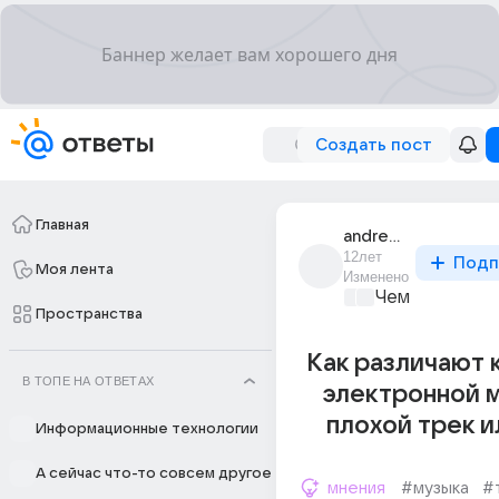
Создать пост
Главная
andrew_zemlyanskiy
12лет
Подп
Моя лента
Изменено
Чем заняться?
Пространства
Как различают 
В ТОПЕ НА ОТВЕТАХ
электронной 
плохой трек и
Информационные технологии
А сейчас что-то совсем другое
мнения
#музыка
#