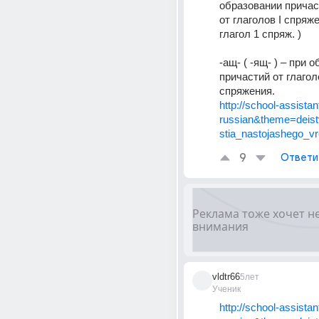
образовании причас
от глаголов I спряже
глагол 1 спряж. ) 
-ащ- ( -ящ- ) – при 
причастий от глаголов
спряжения. 
http://school-assista
russian&theme=deistv
stia_nastojashego_v
9
Ответи
vldtr66
5лет
Ученик
http://school-assista