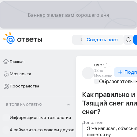
Создать пост
Главная
user_103389374
12лет
Подп
Моя лента
Изменено
Образовательны
Пространства
Как правильно и
Таящий снег ил
В ТОПЕ НА ОТВЕТАХ
снег?
Информационные технологии
Дополнен
Я же написал, объяснит
А сейчас что-то совсем другое
пишется ну