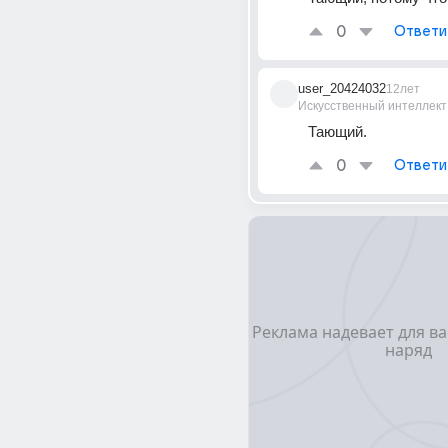
0
Ответи
user_20424032
12лет
Искусственный интеллект
Тающий.
0
Ответи