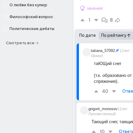
О любви без купюр
мнения
Философский вопрос
1
8
Политические дебаты
По дате
По рейтингу
Смотреть все
tatiana_57092
12лет
Оракул
таЮЩий снег 
(т.к. образовано от 
спряжения).
40
Отве
grigorii_monosov
12лет
Просветленный
Тающий снег, таящий
10
Ответ