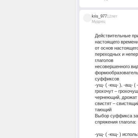
kris_977
12лет
Мудрец
Действительные при
настоящего времени
от основ настоящего
переходных и непер
глаголов 
несовершенного вид
формообразователь
суффиксов 
-ущ- ( -ющ- ), -ащ- ( 
грохочут – грохочущ
чернеющий, дрожат 
свистят – свистящий
тающий 
Выбор суффикса зав
спряжения глагола: 
-ущ- ( -ющ- ) исполь