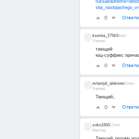
russian&theme=deistv
stia_nastojashego_v
0
Ответи
kseniia_27563
9лет
Ученик
тающий
ющ-суффикс прича
0
Ответи
evlampii_alekseei
10лет
Ученик
Тающий..
0
Ответи
zoko1950
12лет
Мастер
Тающий, потому что