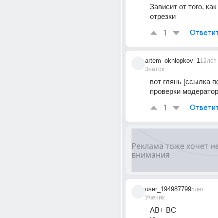
Зависит от того, как
отрезки
1
Ответи
artem_okhlopkov_1
12лет
Знаток
вот глянь [ссылка п
проверки модератор
1
Ответи
user_194987799
5лет
Ученик
АВ+ ВС