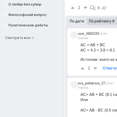
О любви без купюр
2
6
Философский вопрос
По дате
По рейтингу
Политические дебаты
user_6683193
12лет
Смотреть все
Ученик
AC = AB + BC 
AC = 4.3 + 3.8 = 8.1
Источник:
взято из м
2
Ответи
eva_poliakova_27
12лет
Ученик
АС= АВ + ВС (8.1 с
Или
АС= АВ - ВС (0.5 см