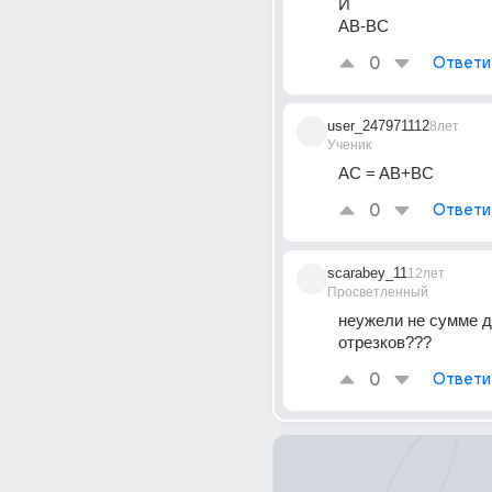
И
АВ-ВС
0
Ответи
user_247971112
8лет
Ученик
AC = AB+BC
0
Ответи
scarabey_11
12лет
Просветленный
неужели не сумме д
отрезков???
0
Ответи