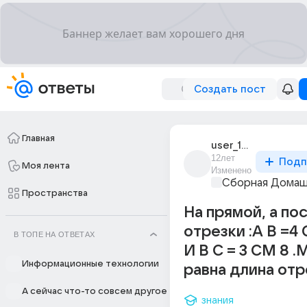
Создать пост
Главная
user_108383890
12лет
Подп
Моя лента
Изменено
Сборная Домаш
Пространства
На прямой, а по
отрезки :А В =4
В ТОПЕ НА ОТВЕТАХ
И В С = 3 СМ 8 
Информационные технологии
равна длина отр
А сейчас что-то совсем другое
знания