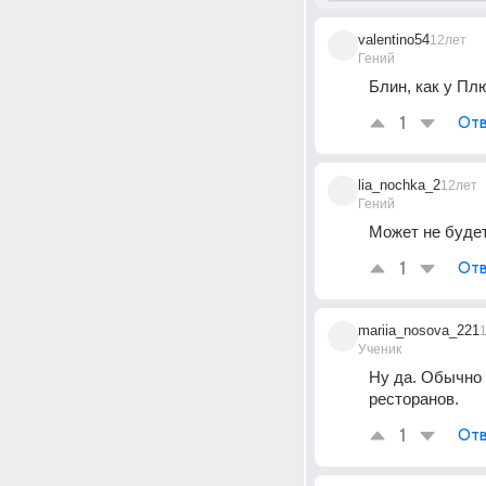
valentino54
12лет
Гений
Блин, как у Пл
1
Отв
lia_nochka_2
12лет
Гений
Может не будет
1
Отв
mariia_nosova_221
Ученик
Ну да. Обычно 
ресторанов.
1
Отв