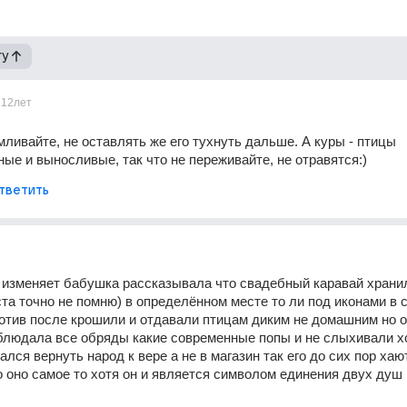
гу
12лет
мливайте, не оставлять же его тухнуть дальше. А куры - птицы 
ые и выносливые, так что не переживайте, не отравятся:)
тветить
 изменяет бабушка рассказывала что свадебный каравай хранил
ста точно не помню) в определённом месте то ли под иконами в с
ротив после крошили и отдавали птицам диким не домашним но о
людала все обряды какие современные попы и не слыхивали хот
лся вернуть народ к вере а не в магазин так его до сих пор хают
 оно самое то хотя он и является символом единения двух душ 