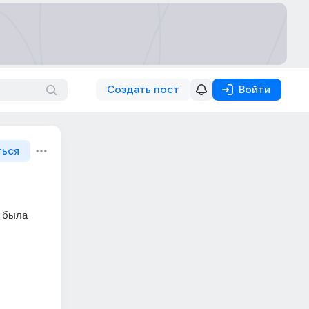
Создать пост
Войти
ться
 была 