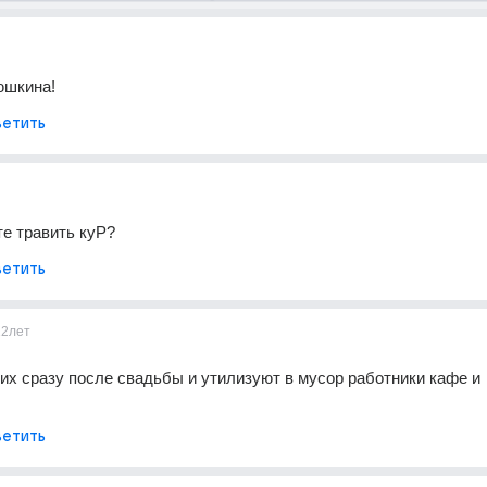
юшкина!
етить
е травить куР?
етить
12лет
их сразу после свадьбы и утилизуют в мусор работники кафе и 
етить