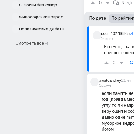
0
9
О любви без купюр
Философский вопрос
По дате
По рейтин
Политические дебаты
user_102796865
Ученик
Смотреть все
Конечно, скар
приспособленн
0
О
prostoandrey
12лет
Оракул
если память не
год (правда ме
углу то ли нап
верующия и соб
давно один пыта
мусорное ведро
богом