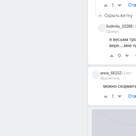
1
Отв
Скрыть ветку
liudmila_10268
1
Оракул
я весьма тр
вере....мне 
0
anna_66152
12лет
Мыслитель
можно скормит
1
Отв