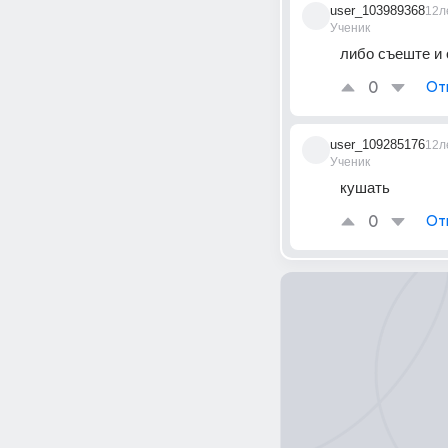
user_103989368
12л
Ученик
либо съеште и 
0
От
user_109285176
12л
Ученик
кушать
0
От