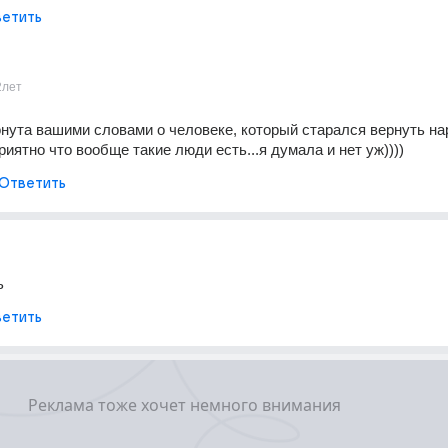
етить
2лет
онута вашими словами о человеке, который старался вернуть нар
приятно что вообще такие люди есть...я думала и нет уж))))
Ответить
ь
етить