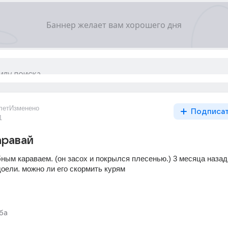
лет
Изменено
Подписа
1
аравай
ным караваем. (он засох и покрылся плесенью.) 3 месяца назад
доели. можно ли его скормить курям
ба