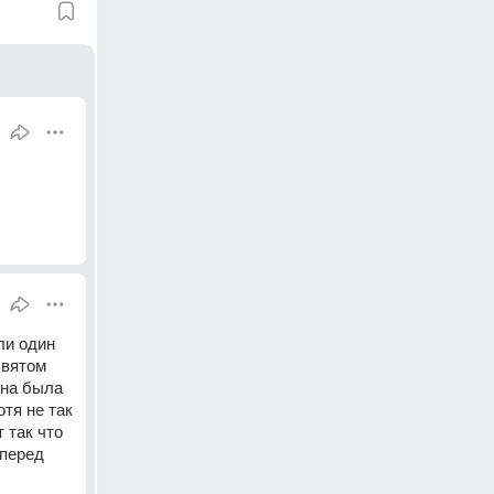
и один 
вятом 
на была 
я не так 
 так что 
перед 