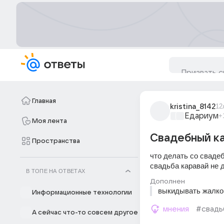
Главная
kristina_8142
12
Едариум
+
Моя лента
Свадебный к
Пространства
что делать со свадеб
свадьба каравай не 
В ТОПЕ НА ОТВЕТАХ
Дополнен
выкидывать жалко
Информационные технологии
мнения
#свадь
А сейчас что-то совсем другое