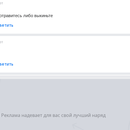
ет
отравитесь либо выкиньте
ветить
ет
ветить