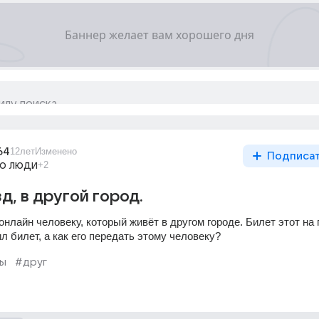
64
12лет
Изменено
Подписа
го люди
+2
д, в другой город.
онлайн человеку, который живёт в другом городе. Билет этот на п
л билет, а как его передать этому человеку?
ы
#друг