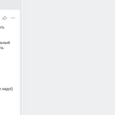
ть 
льный 
а. 
 надо!) 