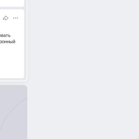
вать 
ронный 