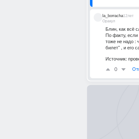
la_borracha
12лет
Оракул
Блин, как всё с
По факту, если
тоже не надо : 
билет" , и его 
Источник:
пров
0
От