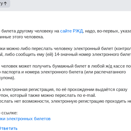
гу
е билета другому человеку на 
сайте РЖД
, надо, во-первых, указа
нные этого человека. 
пки можно либо переслать человеку электронный билет (контро
ail, либо сообщить ему (ей) 14-значный номер электронного билет
о человек может получить бумажный билет в любой ж/д кассе по 
паспорта и номера электронного билета (или распечатанного 
упона). 
 электронная регистрация, по её прохождении выдаётся сразу 
пон, который также можно переслать по e-mail. 
еслать нет возможности, электронную регистрацию проходить не
 ссылке: 
пки электронных билетов
Ответить