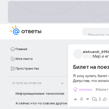
Главная
aleksandr_694
Мир и е
Моя лента
Билет на поез
Пространства
Я хочу купить билет 
Допустим, что оплати
В ТОПЕ НА ОТВЕТАХ
мнения
#билет
Информационные технологии
0
2
А сейчас что-то совсем другое