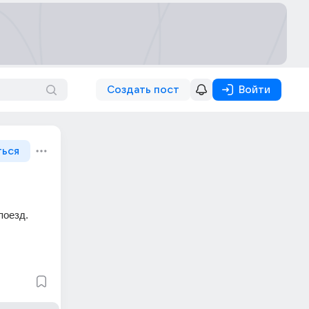
Создать пост
Войти
ться
оезд. 