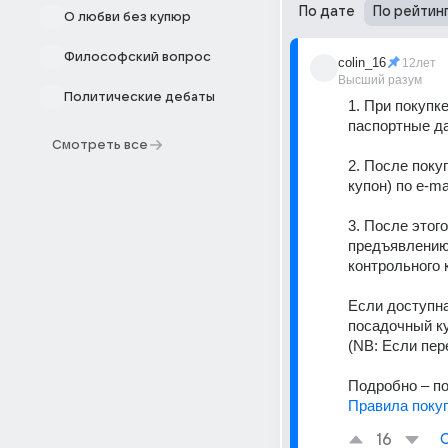
По дате
По рейтин
О любви без купюр
Философский вопрос
colin_16
12лет
Высший разум
Политические дебаты
1. При покупк
паспортные да
Смотреть все
2. После поку
купон) по e-m
3. После этог
предъявлению 
контрольного к
Если доступна
посадочный ку
(NB: Если пер
Подробно – по
Правила поку
16