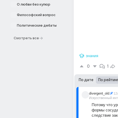
О любви без купюр
Философский вопрос
Политические дебаты
Смотреть все
знания
0
1
По дате
По рейтин
divergent_old
12
Искусственный ин
Потому что ур
формы сосуда,
следствие зак