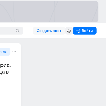
Создать пост
Войти
ться
(рис.
да в