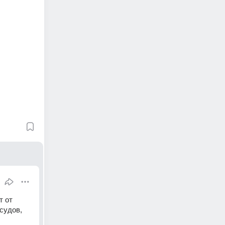
 от 
удов, 