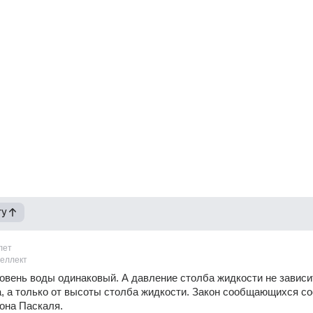
гу
лет
теллект
овень воды одинаковый. А давление столба жидкости не зависит
 а только от высоты столба жидкости. Закон сообщающихся сос
она Паскаля.