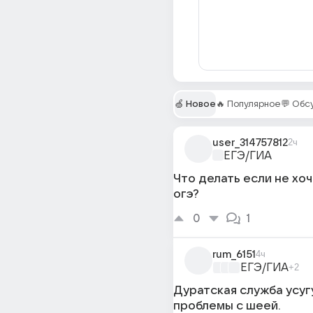
🍏 Новое
🔥 Популярное
💬 Об
user_314757812
2ч
ЕГЭ/ГИА
Что делать если не хо
огэ?
0
1
rum_6151
4ч
ЕГЭ/ГИА
+2
Дуратская служба усуг
проблемы с шеей.