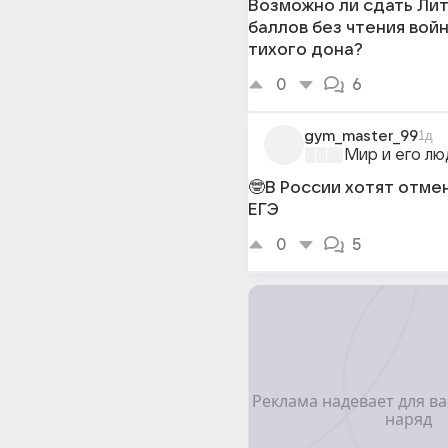
Возможно ли сдать Лит
баллов без чтения войн
тихого дона?
0
6
gym_master_99
1д
Мир и его лю
🤓В России хотят отме
ЕГЭ
0
5