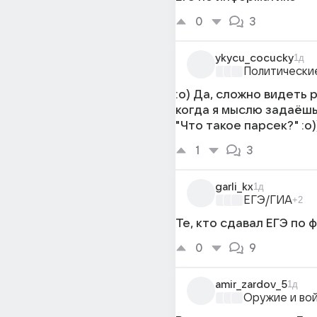
0
3
ykycu_cocucky
1д
Политически
:о) Да, сложно видеть 
когда я мыслю задаёшь
"Что такое парсек?" :о)
1
3
garli_kx
1д
ЕГЭ/ГИА
+2
Те, кто сдавал ЕГЭ по 
0
9
amir_zardov_5
1д
Оружие и во