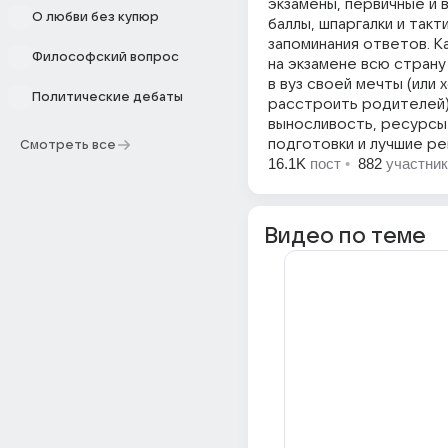
экзамены, первичные и
О любви без купюр
баллы, шпаргалки и такт
запоминания ответов. К
Философский вопрос
на экзамене всю страну
в вуз своей мечты (или 
Политические дебаты
расстроить родителей)
выносливость, ресурсы
подготовки и лучшие р
Смотреть все
16.1K
пост
•
882
участни
Видео по теме