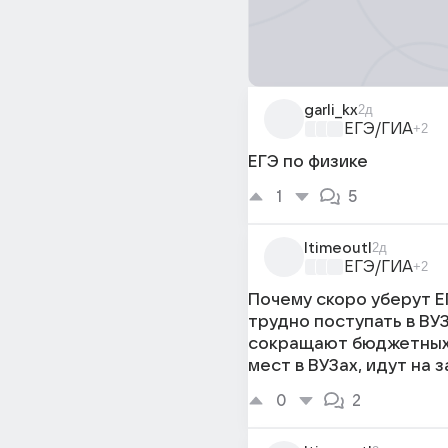
garli_kx
2д
ЕГЭ/ГИА
+2
ЕГЭ по физике
1
5
ltimeoutl
2д
ЕГЭ/ГИА
+2
Почему скоро уберут Е
трудно поступать в ВУЗ
сокращают бюджетных
мест в ВУЗах, идут на 
0
2