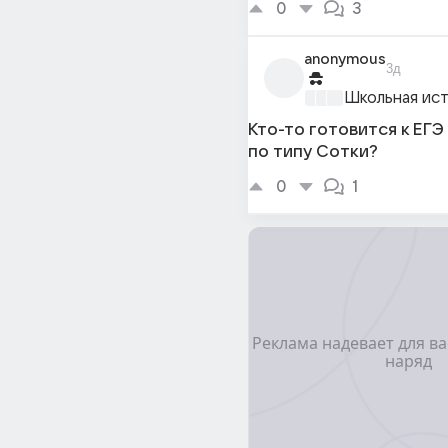
0
3
anonymous
3д
Школьная ис
Кто-то готовится к ЕГЭ
по типу Сотки?
0
1