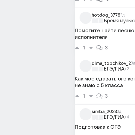
hotdog_3778
2д
Время музык
Помогите найти песню
исполнителя
1
3
dima_topchikov_2
3
ЕГЭ/ГИА
+2
Как мое сдавать огэ ко
не знаю с 5 класса
1
3
simba_2023
3д
ЕГЭ/ГИА
+4
Подготовка к ОГЭ