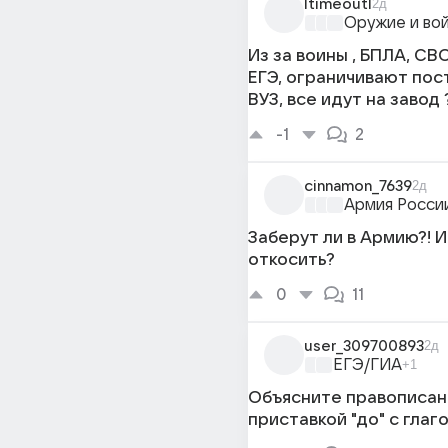
ltimeoutl
2д
Оружие и во
Из за воины , БПЛА, СВ
ЕГЭ, ограничивают пос
ВУЗ, все идут на завод 
-1
2
cinnamon_7639
2д
Армия Росси
Заберут ли в Армию?! И
откосить?
0
11
user_309700893
2д
ЕГЭ/ГИА
+1
Объясните правописани
приставкой "до" с глаг