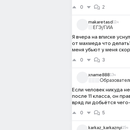
0
2
makaretasd
11ч
ЕГЭ/ГИА
Я вчера на вписке усну
от махмеда что делать
меня убьют у меня скор
0
3
xname888
13ч
Образовател
Если человек никуда н
после 11 класса, он пра
вряд ли добьётся чего-
0
5
karkaz_karkaznyi
15ч