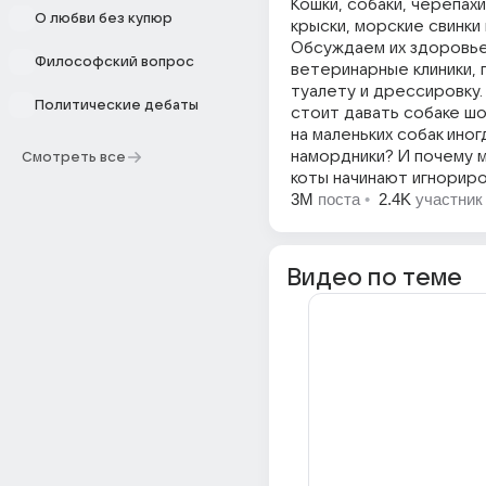
Кошки, собаки, черепахи
О любви без купюр
крыски, морские свинки 
Обсуждаем их здоровье
Философский вопрос
ветеринарные клиники, 
туалету и дрессировку.
Политические дебаты
стоит давать собаке ш
на маленьких собак ино
намордники? И почему 
Смотреть все
коты начинают игнориро
3M
поста
•
2.4K
участник
Видео по теме