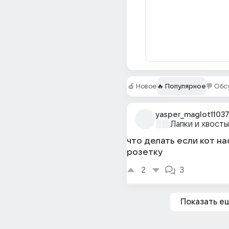
🍏 Новое
🔥 Популярное
💬 Об
yasper_maglot11037
Лапки и хвосты
что делать если кот на
розетку
2
3
Показать е