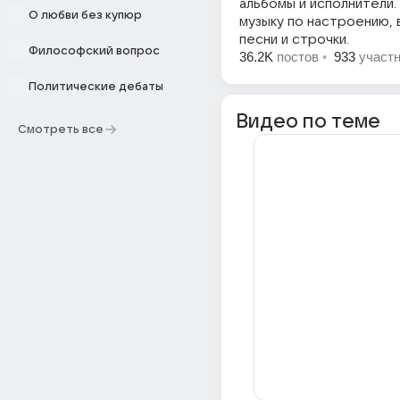
альбомы и исполнители
О любви без купюр
музыку по настроению,
песни и строчки.
Философский вопрос
36.2K
постов
•
933
участ
Политические дебаты
Видео по теме
Смотреть все