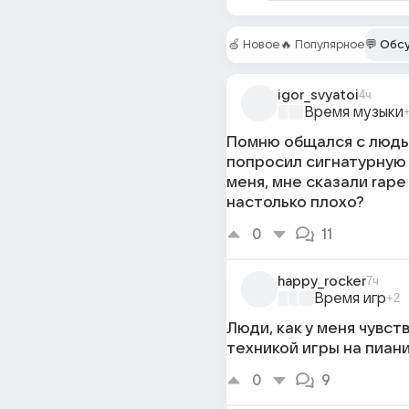
🍏 Новое
🔥 Популярное
💬 Обс
igor_svyatoi
4ч
Время музыки
Помню общался с людь
попросил сигнатурную
меня, мне сказали rape
настолько плохо?
0
11
happy_rocker
7ч
Время игр
+2
Люди, как у меня чувст
техникой игры на пиани
0
9