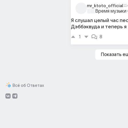
mr_ktoto_official
11
Время музыки
Я слушал целый час пес
Дэббэквуда и теперь я
1
8
Показать е
Всё об Ответах