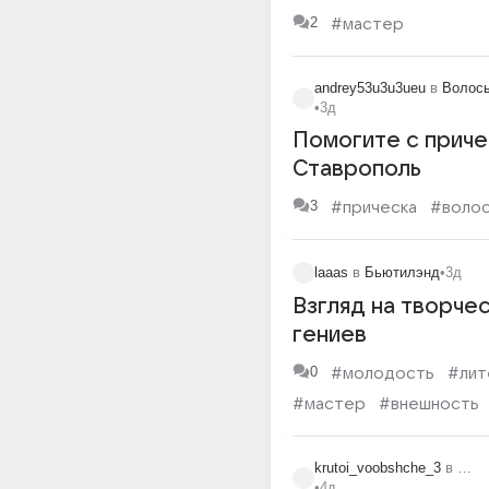
2
#мастер
andrey53u3u3ueu
в
Волосы
•
3д
Помогите с приче
Ставрополь
3
#прическа
#воло
laaas
в
Бьютилэнд
•
3д
Взгляд на творче
гениев
0
#молодость
#лит
#мастер
#внешность
#сын
#кража
krutoi_voobshche_3
в
Инфо
•
4д