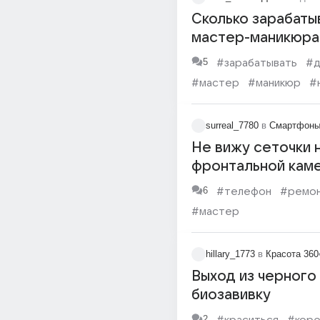
Сколько зарабаты
мастер-маникюра
на дому или работ
5
#зарабатывать
#
себя в студии?
#мастер
#маникюр
#
#бизнес
surreal_7780
в
Смартфон
Не вижу сеточки 
фронтальной кам
динамика на redmi 
6
#телефон
#ремо
#мастер
hillary_1773
в
Красота 360
Выход из черного
биозавивку
2