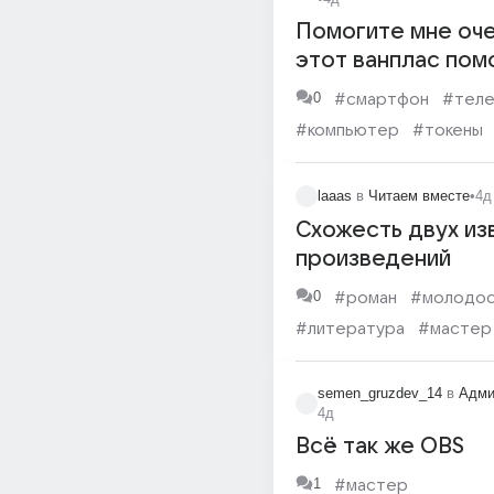
Помогите мне оче
этот ванплас пом
дистанционо
0
#смартфон
#тел
разблокировать !!!!!
#компьютер
#токены
#рабочие
laaas
в
Читаем вместе
•
4д
Схожесть двух из
произведений
0
#роман
#молодос
#литература
#мастер
#внешность
#душа
#
semen_gruzdev_14
в
Адми
4д
Всё так же OBS
1
#мастер