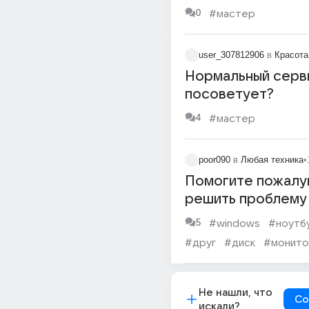
0
#мастер
user_307812906
в
Красота
Нормальный серв
посоветует?
4
#мастер
poor090
в
Любая техника
•
Помогите пожалу
решить проблему
windows 10 и ноу
5
#windows
#ноутб
#друг
#диск
#монит
Не нашли, что
Со
искали?