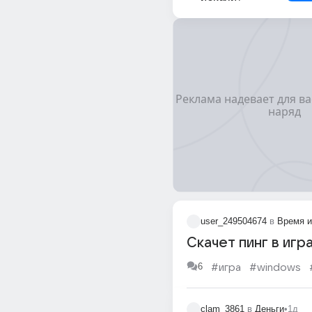
user_249504674
в
Время и
Скачет пинг в игр
6
#игра
#windows
clam_3861
в
Деньги
•
1д