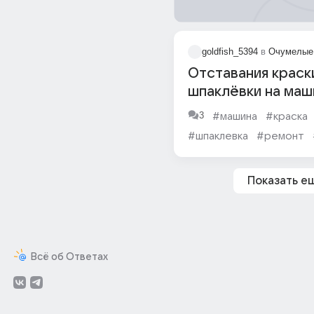
goldfish_5394
в
Очумелые
Отставания краски
шпаклёвки на маш
3
#машина
#краска
#шпаклевка
#ремонт
#металл
#клей
Показать е
Всё об Ответах