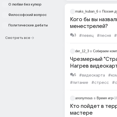
О любви без купюр
maks_kuban_6
в
Поэзия 
Философский вопрос
Кого бы вы назва
Политические дебаты
менестрелей?
3
#певец
#песня
#
Смотреть все
der_12_3
в
Собираем ком
Чрезмерный "Стр
Нагрев видеокарт
5
#видеокарта
#ко
#питание
#стресс
#
#игра
#мастер
anonymous
в
Время игр
•
1
Кто пойдет в тер
мастере