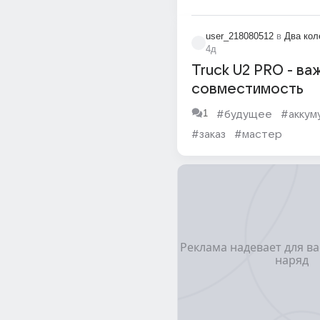
user_218080512
в
Два кол
4д
Truck U2 PRO - ва
совместимость
1
#будущее
#аккум
#заказ
#мастер