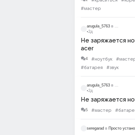
#краситься
#коре
#мастер
arugula_5763
в
Электроник
•
2д
Не заряжается но
acer
4
#ноутбук
#масте
#батарея
#звук
arugula_5763
в
Информаци
•
2д
Не заряжается но
5
#мастер
#батаре
seregarad
в
Просто устан