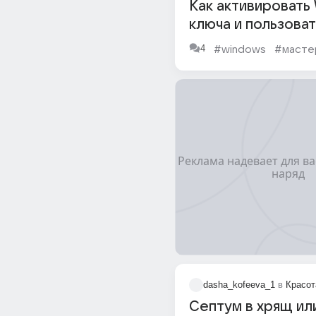
Как активировать
ключа и пользова
бесплатно?
4
#windows
#масте
dasha_kofeeva_1
в
Красот
Септум в хрящ ил