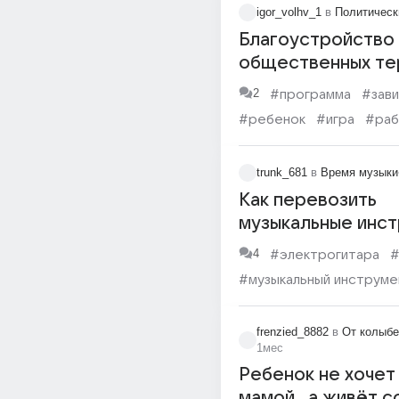
#творческие люди
#ги
igor_volhv_1
в
Политическ
#электрогитара
Благоустройство
общественных те
поселок Саган-Ну
2
#программа
#зав
Бурятии и это
#ребенок
#игра
#раб
замечательная
#рельеф
государственная
#музыкальный инструме
trunk_681
в
Время музыки
программа?+
Как перевозить
музыкальные инс
4
#электрогитара
#
#музыкальный инструме
frenzied_8882
в
От колыбе
1мес
Ребенок не хочет
мамой , а живёт с