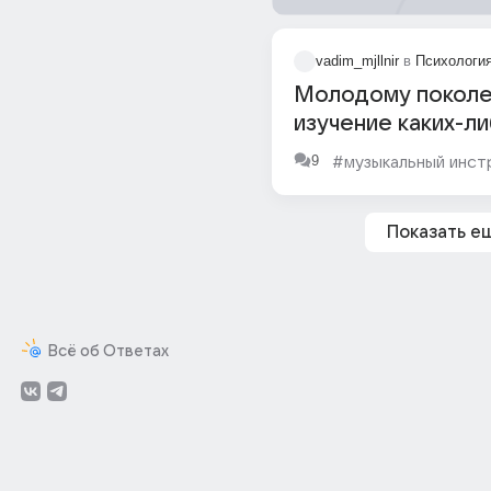
vadim_mjllnir
в
Психология
Молодому покол
изучение каких-л
музыкальных инс
9
#музыкальный инст
не интересны?
Показать е
Всё об Ответах