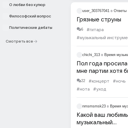
О любви без купюр
user_303767041
в
Ответы 
Философский вопрос
Грязные струны
Политические дебаты
6
#гитара
#музыкальный инструме
Смотреть все
chichi_313
в
Время музык
Пол года просила
мне партии хотя б
месяц до концерт
22
#концерт
#ночь
конечно, их напис
#нота
#уход
недели,
#музыкальный инструме
nmsmsmsk23
в
Время му
Какой ваш любим
музыкальный