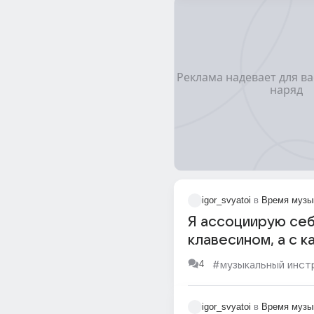
igor_svyatoi
в
Время музы
Я ассоциирую себ
клавесином, а с к
музыкальным инс
4
#музыкальный инст
вы себя ассоциир
igor_svyatoi
в
Время музы