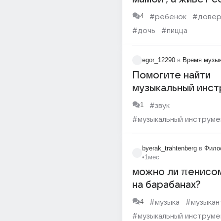
тётей
4
#ребенок
#довер
#дочь
#пицца
#музыкальный инструме
egor_12290
в
Время музы
Помогите найти
музыкальный инс
1
#звук
#музыкальный инструме
byerak_trahtenberg
в
Фило
•
1мес
можно ли πенисом
на барабанах?
4
#музыка
#музыкан
#музыкальный инструме