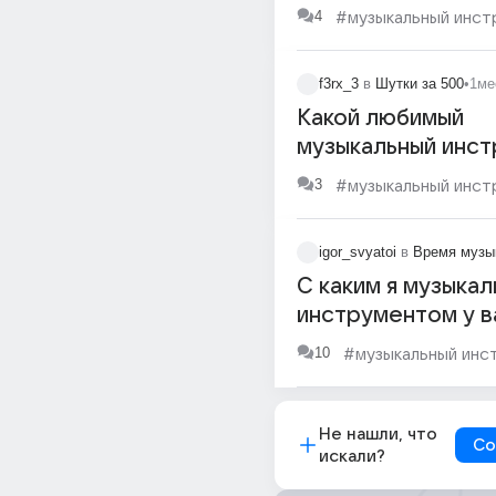
инструмент(если 
4
#музыкальный инст
почему?
f3rx_3
в
Шутки за 500
•
1ме
Какой любимый
музыкальный инст
скелета? ТромB
3
#музыкальный инст
igor_svyatoi
в
Время музы
С каким я музыка
инструментом у в
ассоциируюсьь ^_
10
#музыкальный инс
Не нашли, что
Со
искали?