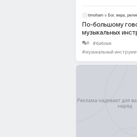
#эрекция
#баллы ЕГЭ
timoham
в
Бог, вера, рели
По-большому гово
музыкальных инст
типа гармошки с 
0
#библия
сторон есть свои
#музыкальный инструме
и свои голосовые 