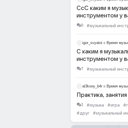
СсС каким я музы
инструментом у в
ассоциируюсь?
0
#музыкальный инст
igor_svyatoi
в
Время музы
С каким я музыка
инструментом у в
ассоциируюсь?
7
#музыкальный инст
al3ksey_b4r
в
Время музы
Практика, занятия
2
#музыка
#игра
#
#друг
#музыкальный и