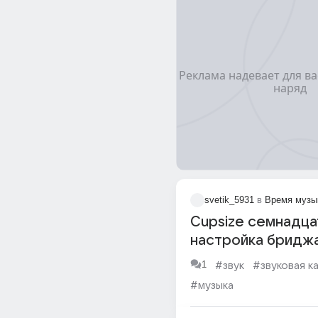
svetik_5931
в
Время музы
Cupsize семнадца
настройка бридж
1
#звук
#звуковая к
#музыка
#музыкальный инструме