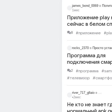
james_bond_0069
в
Полит
1мес
Приложение play 
сейчас в белом с
8
#приложение
#pla
rocks_2370
в
Просто уста
Программа для
подключения сма
телевизору
2
#программа
#sam
#телевизор
#смартфо
#приложение
#play ma
river_717_gllaio
в
Информа
•
2мес
Не кто не знает г
нормальный apk g