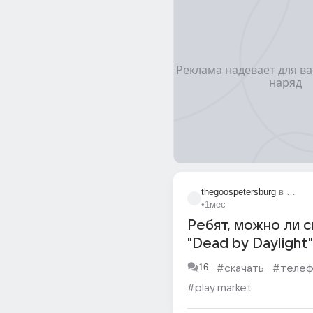
thegoospetersburg
в
Пробл
•
1мес
Ребят, можно ли с
"Dead by Daylight"
телефонах в Steam
16
#скачать
#телеф
Market? Или дост
#play market
только на ПК?