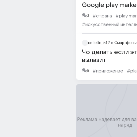
Google play market
загрузила sora
3
#страна
#play mar
искусственный ин
#искусственный интелл
не от кого откры
omlette_512
в
Смартфоны
Чо делать если эт
вылазит
6
#приложение
#pla