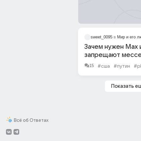
sweet_0095
в
Мир и его л
Зачем нужен Max 
запрещают месс
Путин ответил на
15
#сша
#путин
#pl
известного блоге
Wylsacom
Показать е
Всё об Ответах