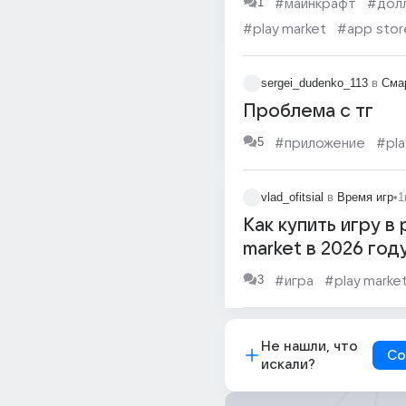
1
#майнкрафт
#дол
#play market
#app stor
sergei_dudenko_113
в
Сма
Проблема с тг
5
#приложение
#pla
vlad_ofitsial
в
Время игр
•
1
Как купить игру в 
market в 2026 год
3
#игра
#play marke
Не нашли, что
Со
искали?