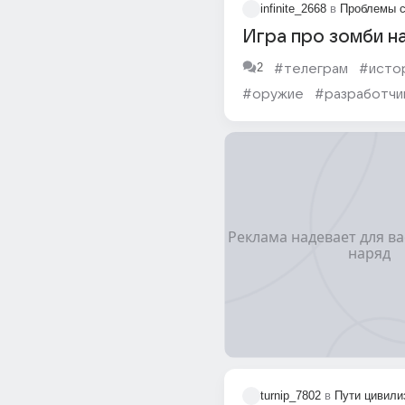
infinite_2668
в
Проблемы с
Игра про зомби н
2
#телеграм
#исто
#оружие
#разработчи
#play market
turnip_7802
в
Пути цивили