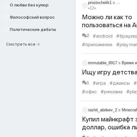
prostochelik1
в
Информаци
О любви без купюр
•
12ч
Можно ли как то
Философский вопрос
пользоваться на A
Политические дебаты
2.3.6?
2
#android
#браузе
Смотреть все
#приложение
#play ma
immutable_8917
в
Время и
Ищу игру детств
1
#игра
#джинсы
#
#офис
#реклама
#pla
rashit_abdeev_2
в
Minecraf
Купил майнкрафт з
доллар, ошибка л