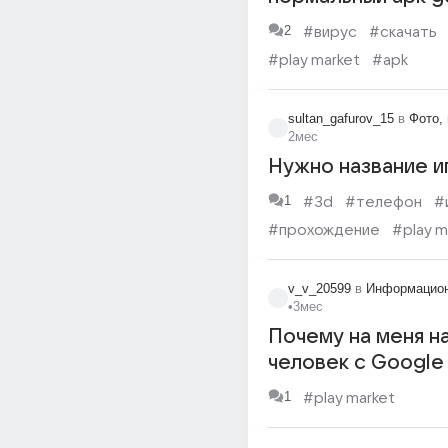
dash без вирусов 
2
#вирус
#скачать
market её нет(
#play market
#apk
sultan_gafurov_15
в
Фото,
2мес
Нужно название и
1
#3d
#телефон
#
#прохождение
#play m
#unity
v_v_20599
в
Информацион
•
3мес
Почему на меня н
человек с Google 
Market ?
1
#play market