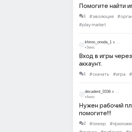
Помогите найти и
1
#эволюция
#орга
#play market
khiroo_onoda_1
в
Проблем
•
3мес
Вход в игры чере
аккаунт.
1
#скачать
#игра
#
decadent_0336
в
Электрон
•
4мес
Нужен рабочий пл
помогите!!!
2
#плеер
#приложе