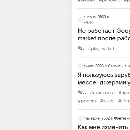
#музыка
#рабочие
#p
curious_3863
в
Информаци
•
4мес
Не работает Goog
market после рабо
patcher
5
#play market
sweet_0095
в
Сервисы в и
Я пользуюсь зар
мессенджерами у
11 лет, такими как
35
#вконтакте
#при
ВКонтакте и Polibu
#россия
#закон
#пол
#компания
#армия
malleable_7582
в
Фэнтези
•
Как мне изменить 