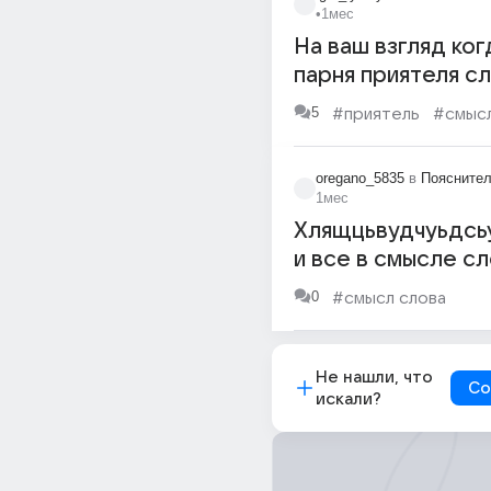
•
1мес
На ваш взгляд ког
парня приятеля с
свой адрес "будь
5
#приятель
#смысл
или "надо было п
как подобает муж
oregano_5835
в
Пояснител
1мес
Хлящцьвудчуьдс
и все в смысле сл
в смысле слова и
0
#смысл слова
Не нашли, что
Со
искали?