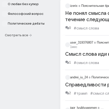
О любви без купюр
izerix
в
Пояснительная бр
Не понял смысла с
Философский вопрос
течение следующ
Политические дебаты
написали в 19:00, 
0
#смысл слова
админ абьюз идти
Смотреть все
19:00 по 20:00?
user_319376807
в
Пояснит
1мес
Смысл слова иди 
1
#смысл слова
andrei_iu_24
в
Политическ
Справедливости 
2
#трамп
#смысл с
igor_lyublyuwomen
в
А сей