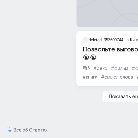
deleted_353609744_
в
Кин
Позвольте выгово
😭😭
6
#секс
#фильм
#с
#книга
#смысл слова
#право
Показать е
Всё об Ответах