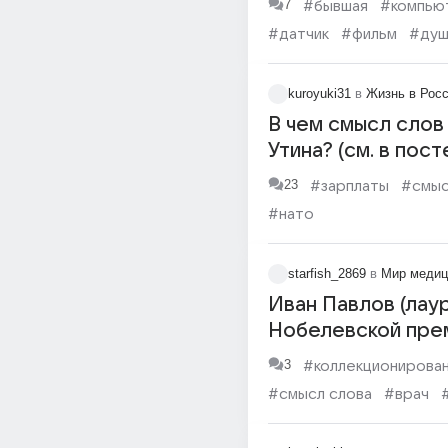
7
#бывшая
#компью
#датчик
#фильм
#душ
#смысл слова
#мозг
kuroyuki31
в
Жизнь в Рос
В чем смысл слов
Утина? (см. в пост
23
#зарплаты
#смыс
#нато
starfish_2869
в
Мир меди
Иван Павлов (лау
Нобелевской пре
физиологии, акаде
3
#коллекционирова
русском уме
#смысл слова
#врач
#корень
#приговор