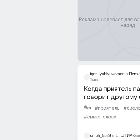
igor_lyublyuwomen
в
Психо
1мес
Когда приятель п
говорит другому
приятелю парню 
5
#приятель
#биоло
"будь мужиком" ил
#смысл слова
ты поступил не ка
smeh_9529
в
ЕГЭ/ГИА
•
2м