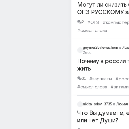
Могут ли снизить 
ОГЭ РУССКОМУ з
неправильную по
2
#ОГЭ
#компьюте
форму слова?
#смысл слова
geymer25vlewachem
в
Жиз
2мес
Почему в россии 
жить
31
#зарплаты
#росс
#смысл слова
#витами
#болеть
#деньги
#за
nikita_orlov_3735
в
Любая 
Что Вы думаете, 
или нет Души?