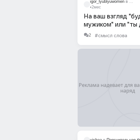
igor_lyublyuwomen
в
А сей
•
2мес
На ваш взгляд "бу
мужиком" или "ты
был поступить как
2
#смысл слова
подобает мужику"
"пи..ор" это разные по
смыслу
vishaa
в
Пояснительная б