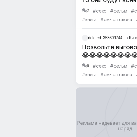
то они будут воня
2
#секс
#фильм
#с
#книга
#смысл слова
#ремонт
deleted_353609744_
в
Кин
Позвольте выгово
😭😭😭😭😭😭😭
😭😭😭😭😭😭😭
6
#секс
#фильм
#с
😭😭😭😭😭😭😭
#книга
#смысл слова
😭😭😭
#право