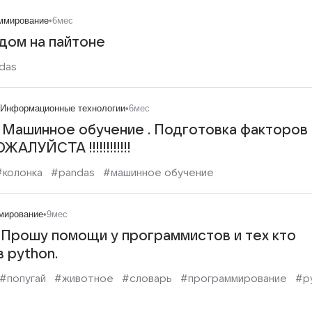
ммирование
•
6мес
дом на пайтоне
das
Информационные технологии
•
6мес
. Машинное обучение . Подготовка факторов 
УЙСТА !!!!!!!!!!!!
#колонка
#pandas
#машинное обучение
мирование
•
9мес
 Прошу помощи у программистов и тех кто
 python.
#попугай
#животное
#словарь
#программирование
#p