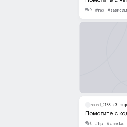
Помогите с на
0
#газ
#зависи
hound_2153
в
Электр
Помогите с к
1
#hp
#pandas