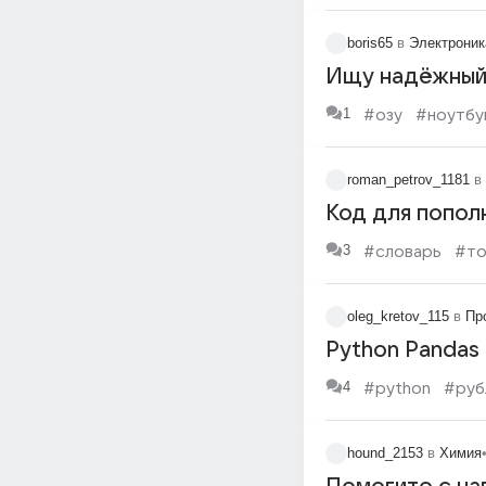
boris65
в
Электроник
Ищу надёжный 
1
#озу
#ноутбу
roman_petrov_1181
в
Код для попол
3
#словарь
#то
oleg_kretov_115
в
Пр
Python Pandas
4
#python
#руб
hound_2153
в
Химия