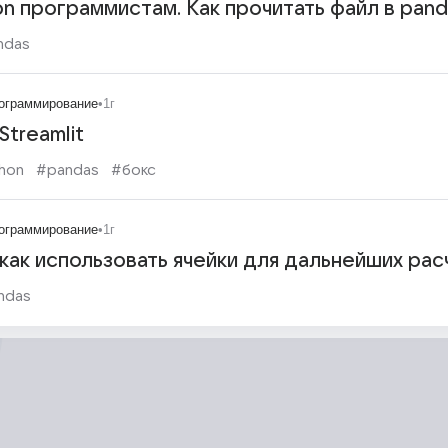
on программистам. Как прочитать файл в pand
ndas
ограммирование
•
1г
Streamlit
hon
#pandas
#бокс
ограммирование
•
1г
 как использовать ячейки для дальнейших ра
ndas