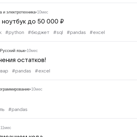
а и электротехника
•
10мес
ноутбук до 50 000 ₽
к
#python
#бюджет
#sql
#pandas
#excel
Русский язык
•
10мес
нения остатков!
вар
#pandas
#excel
ограммирование
•
10мес
ль
#pandas
•
11мес