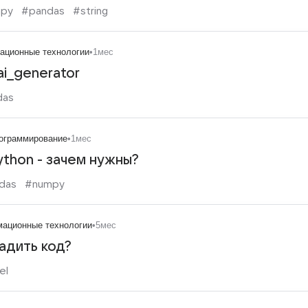
py
#pandas
#string
ационные технологии
•
1мес
ai_generator
das
ограммирование
•
1мес
thon - зачем нужны?
das
#numpy
ационные технологии
•
5мес
адить код?
el