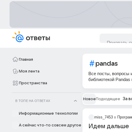
Главная
pandas
Моя лента
Все посты, вопросы и
библиотекой Pandas 
Пространства
За в
Новое
Подходящее
В ТОПЕ НА ОТВЕТАХ
Информационные технологии
miss_7453
в
Програ
А сейчас что-то совсем другое
Идем дальше