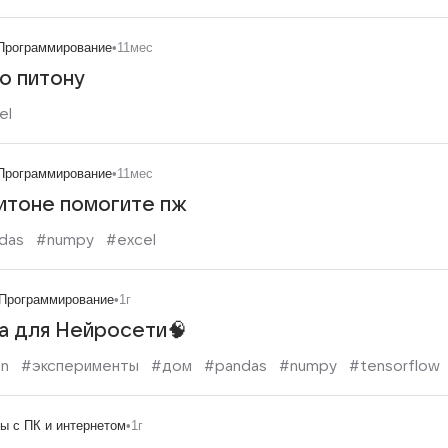
Программирование
•
11мес
о питону
el
Программирование
•
11мес
питоне помогите пж
das
#numpy
#excel
Программирование
•
1г
а для Нейросети🧠
on
#эксперименты
#дом
#pandas
#numpy
#tensorflow
ы с ПК и интернетом
•
1г