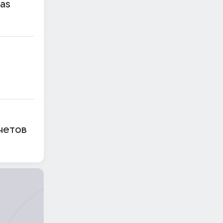
as
счетов