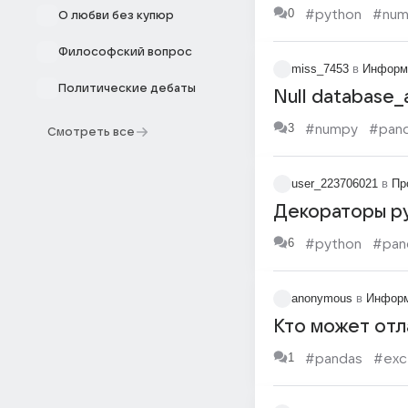
0
#python
#num
О любви без купюр
Философский вопрос
miss_7453
в
Информ
Политические дебаты
Null database_
3
#numpy
#pan
Смотреть все
user_223706021
в
Пр
Декораторы py
6
#python
#pan
anonymous
в
Информ
Кто может отл
1
#pandas
#exc