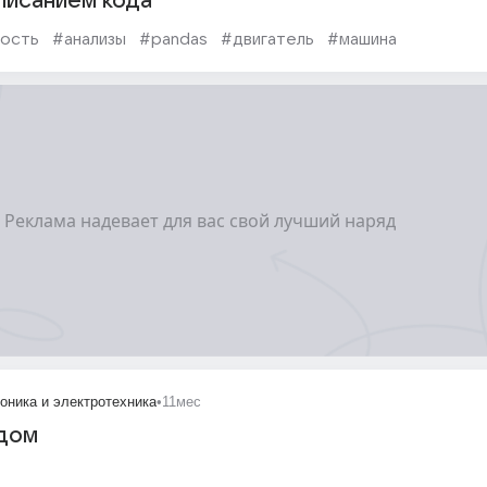
писанием кода
мость
#анализы
#pandas
#двигатель
#машина
оника и электротехника
•
11мес
одом