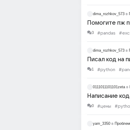
dima_rozhkov_573
в
Помогите пж п
3
#pandas
#exc
dima_rozhkov_573
в
Писал код на 
1
#python
#pan
0111011101101zeta
в
Написание код
0
#цены
#pyth
yam_3350
в
Проблем