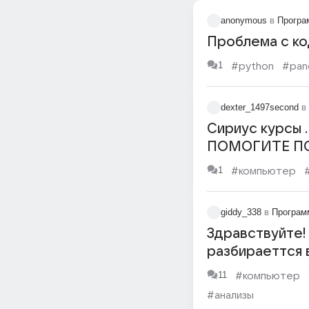
anonymous
в
Програ
Проблема с ко
1
#python
#pan
dexter_1497second
в
Сириус курсы 
ПОМОГИТЕ ПОЖАЛ
1
#компьютер
giddy_338
в
Програм
Здравствуйте!
разбираеттся в
11
#компьютер
#анализы