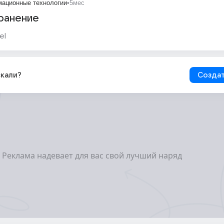
ационные технологии
•
5мес
хранение
el
скали?
Создат