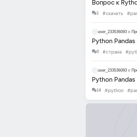
Вопрос к Ryth
1
#скачать
#pa
user_233536093
в
Пр
Python Pandas 
0
#страна
#pyt
user_233536093
в
Пр
Python Pandas
14
#python
#pa