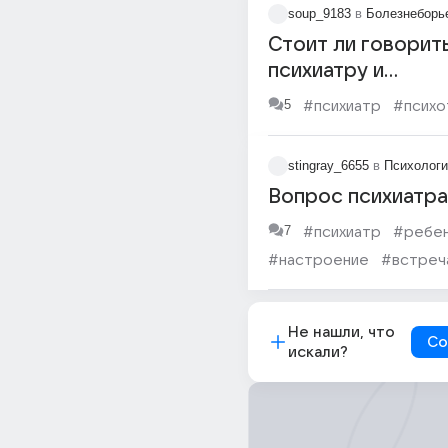
soup_9183
в
Болезнеборь
Стоит ли говорит
психиатру и
психотерапевту 
5
#психиатр
#психо
страхе ?
stingray_6655
в
Психологи
Вопрос психиатр
7
#психиатр
#ребе
#настроение
#встреч
#полиция
#заявление
Не нашли, что
Со
искали?