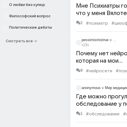
О любви без купюр
Мне Психиатры го
что у меня Вялот
Философский вопрос
шизофрения, и ле
2
#психиатр
#шизо
лет?
Политические дебаты
pessimismistrue
в
Информ
Смотреть все
•
23ч
Почему нет нейр
которая на мои
пиздострадания 
9
#нейросети
#пси
реагировать не ка
психиатр а как му
anonymous
в
Мир медици
прошедший чечн
Где можно прогул
обследование у п
1
#обследование
#