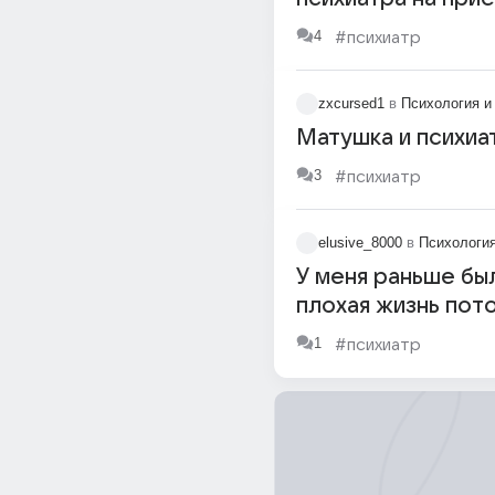
достану пушку и 
4
#психиатр
её на психиатра ?
zxcursed1
в
Психология и
Матушка и психиа
3
#психиатр
elusive_8000
в
Психология
У меня раньше бы
плохая жизнь пот
сильно потолстел
1
#психиатр
пошёл к психиатр