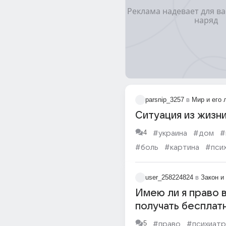
parsnip_3257
в
Мир и его
Ситуация из жизн
4
#украина
#дом
#
#боль
#картина
#пси
#ночь
user_258224824
в
Закон и
Имею ли я право в
получать бесплат
препараты, если 
5
#право
#психиатр