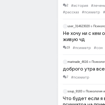
2
#история
#лечен
#рассказ
#психиатр
#бессонница
#возбуж
user_314623020
в
Психоло
Не хочу ни с кем 
живую чд
19
#психиатр
#сон
marinade_4616
в
Психолог
доброго утра вс
7
#психиатр
soup_9183
в
Психология и
Что будет если я 
психиатра на при