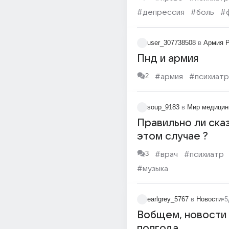
состоять на учете
#депрессия
#боль
#
психиатра с диаг
#таблетки
#сессия
депрессия?
user_307738508
в
Армия 
Пнд и армия
2
#армия
#психиатр
soup_9183
в
Мир медици
Правильно ли сказ
этом случае ?
3
#врач
#психиатр
#музыка
earlgrey_5767
в
Новости
•
5
Вобщем, новости 
полгода