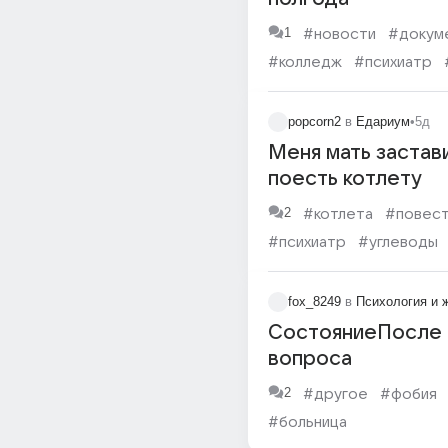
1
#новости
#докум
#колледж
#психиатр
#отношения
#друг
popcorn2
в
Едариум
•
5д
Меня мать застав
поесть котлету
2
#котлета
#повес
#психиатр
#углеводы
fox_8249
в
Психология и 
СостояниеПосле
вопроса
2
#другое
#фобия
#больница