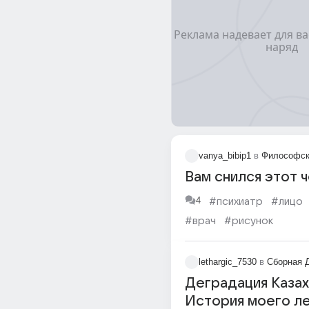
vanya_bibip1
в
Философск
Вам снился этот 
4
#психиатр
#лицо
#врач
#рисунок
#повторяющиеся сны
lethargic_7530
в
Сборная 
Деградация Казах
История моего ле