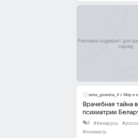
anna_goranina_4
в
Мир и 
Врачебная тайна в
психиатрии Белар
2
#беларусь
#росс
#психиатр