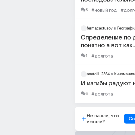
(географически) 
6
#новый год
#долг
придет в самую з
территорию Авст
fermacactusov
в
Географи
Новосибирск и О
Определение по 
понятно а вот как
участвовали сини
1
#долгота
красные линии пр
определении мес
anatolii_2364
в
Киномания
положения?
И изгибы радуют на
6
#долгота
Не нашли, что
Со
искали?