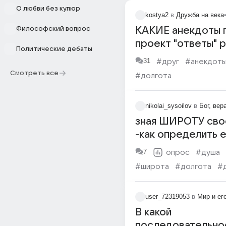
О любви без купюр
kostya2
в
Дружба на века
Философский вопрос
КАКИЕ анекдоты 
проект "ответы" 
Политические дебаты
31
#друг
#анекдот
Смотреть все
#долгота
nikolai_sysoilov
в
Бог, вер
зная ШИРОТУ сво
-как определить 
ДОЛГОТУ? чтобы 
7
опрос
#душа
СЧАСТЬЯ, прицели
#широта
#долгота
#
промазала.. без т
координат +
user_72319053
в
Мир и ег
В какой
последовательно