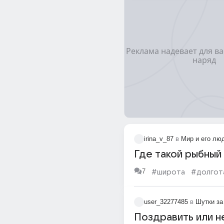
irina_v_87
в
Мир и его лю
Где такой рыбный
7
#широта
#долгот
user_32277485
в
Шутки за
Поздравить или н