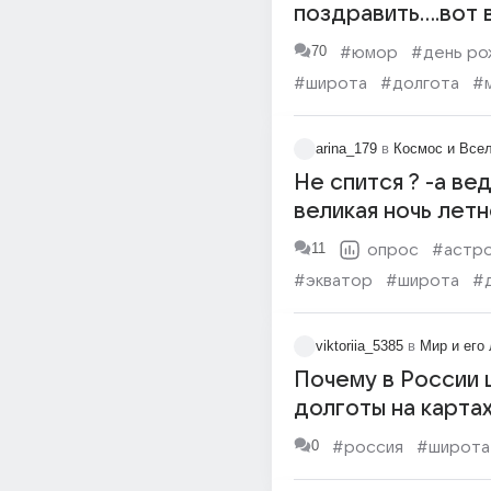
поздравить....вот 
вопрос? + :)))
70
#юмор
#день ро
#широта
#долгота
#
arina_179
в
Космос и Все
Не спится ? -а ве
великая ночь лет
СОЛНЦЕВОРОТА..
11
опрос
#астр
#экватор
#широта
#
#ночь
#астрология
viktoriia_5385
в
Мир и его
Почему в России 
долготы на карта
отсчитывались от
0
#россия
#широта