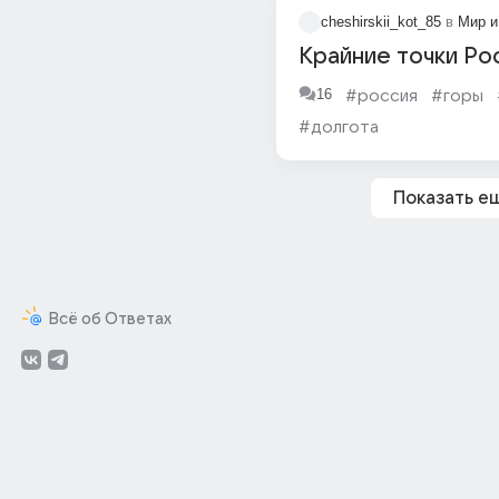
cheshirskii_kot_85
в
Мир и
Крайние точки Ро
16
#россия
#горы
#долгота
Показать е
Всё об Ответах