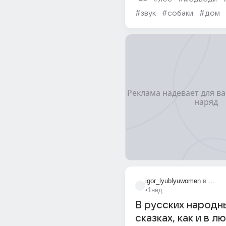
помогите
#звук
#собаки
#дом
igor_lyublyuwomen
в
А сей
•
1нед
В русских народн
сказках, как и в л