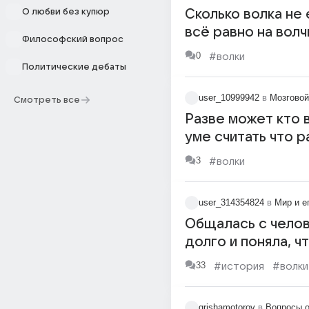
О любви без купюр
Сколько волка не 
всё равно на волч
Философский вопрос
смотрит
0
#волки
Политические дебаты
user_10999942
в
Мозгово
Смотреть все
Разве может кто 
уме считать что р
это волк?
3
#волки
user_314354824
в
Мир и е
Общалась с чело
долго и поняла, ч
полностью в нём 
33
#история
#волки
разочарована...
grishamotorov
в
Вопросы 