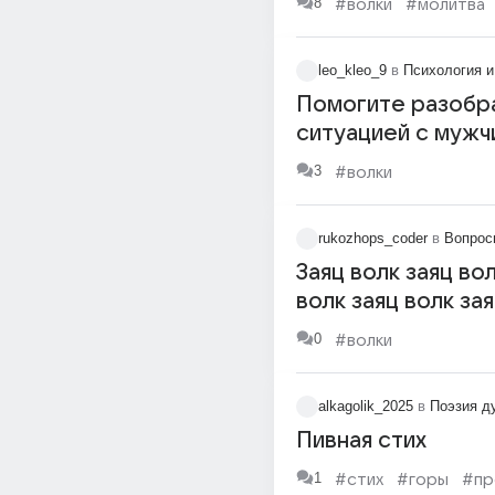
8
#волки
#молитва
leo_kleo_9
в
Психология и
Помогите разобра
ситуацией с мужч
работе
3
#волки
rukozhops_coder
в
Вопрос
Заяц волк заяц вол
волк заяц волк за
0
#волки
alkagolik_2025
в
Поэзия д
Пивная стих
1
#стих
#горы
#пр