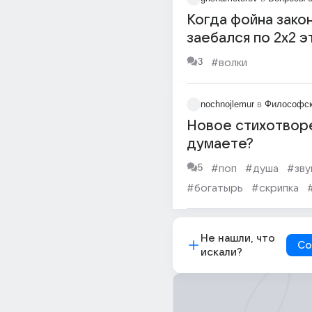
Когда фойна закон
заебался по 2х2 э
и волка с губкой 
3
#волки
смотреть
nochnojlemur
в
Философск
Новое стихотворе
думаете?
5
#поп
#душа
#зву
#богатырь
#скрипка
Не нашли, что
Со
искали?