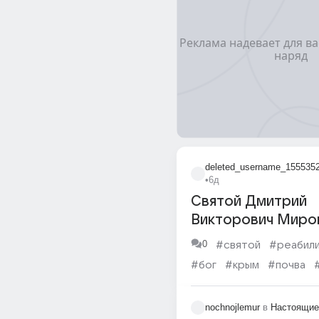
deleted_username_155535
•
6д
Святой Дмитрий
Викторович Миро
родился в христи
0
#святой
#реабил
семье в Тираспол
#бог
#крым
#почва
пока до 35?
#роды
nochnojlemur
в
Настоящие