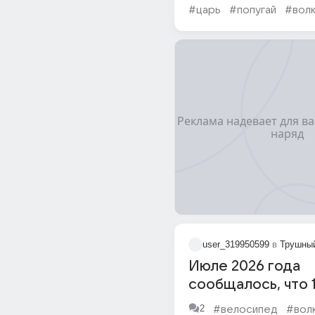
#царь
#попугай
#вол
user_319950599
в
Трушный
Июле 2026 года
сообщалось, что 
молодой человек 
2
#велосипед
#вол