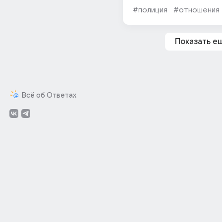
трюковом велоси
#полиция
#отношения
Показать е
Всё об Ответах