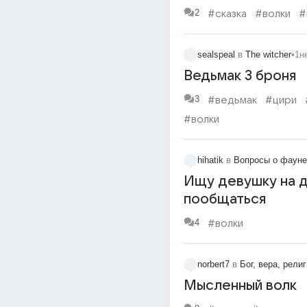
других, содержат
2
#сказка
#волки
#
то очень важные 
смыслы?
sealspeal
в
The witcher
•
1н
Ведьмак 3 броня
3
#ведьмак
#цири
#волки
hihatik
в
Вопросы о фауне
Ищу девушку на д
пообщаться
4
#волки
norbert7
в
Бог, вера, рели
Мысленный волк