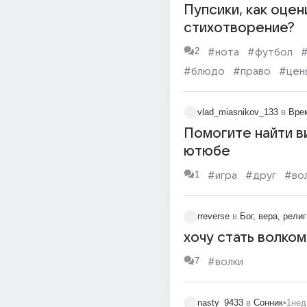
Пупсики, как оце
стихотворение?
2
#нота
#футбол
#
#блюдо
#право
#цен
vlad_miasnikov_133
в
Вре
Помогите найти в
ютюбе
1
#игра
#друг
#во
rreverse
в
Бог, вера, рели
хочу стать волком
7
#волки
nasty_9433
в
Сонник
•
1нед