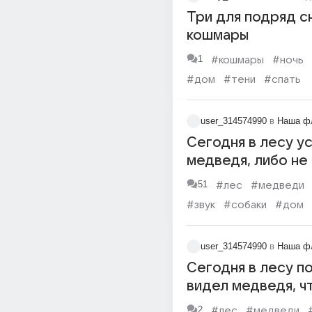
Три для подряд с
кошмары
1
#кошмары
#ночь
#дом
#тени
#спать
user_314574990
в
Наша ф
Сегодня в лесу у
медведя, либо не
кто это был?
51
#лес
#медведи
#звук
#собаки
#дом
user_314574990
в
Наша ф
Сегодня в лесу п
видел медведя, ч
было? Кто разбир
2
#лес
#медведи