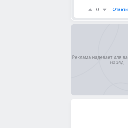
0
Ответи