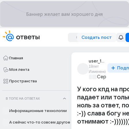
Создать пост
Главная
user_1394839
19лет
Подп
Моя лента
Изменено
Сервисы в ин
Пространства
У кого кпд на пр
падает или толь
В ТОПЕ НА ОТВЕТАХ
ноль за ответ, 
Информационные технологии
:-)) слава богу н
отнимают :-)))))))
А сейчас что-то совсем другое