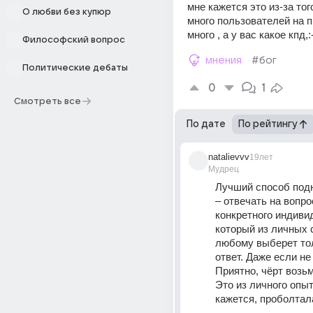
мне кажется это из-за того
О любви без купюр
много пользователей на п
много , а у вас какое кпд,:
Философский вопрос
мнения
#бог
Политические дебаты
0
1
Смотреть все
По дате
По рейтингу
natalievvv
19лет
Мудрец
Лучший способ подн
– отвечать на вопро
конкретного индивид
который из личных с
любому выберет тол
ответ. Даже если не 
Приятно, чёрт возьм
Это из личного опыта
кажется, проболта