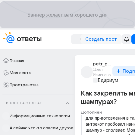
Создать пост
Главная
petr_petrov_1012
11лет
Подп
Моя лента
Изменено
Едариум
Пространства
Как закрепить м
шампурах?
В ТОПЕ НА ОТВЕТАХ
Дополнен
Информационные технологии
для приготовления в та
антрекот пробовал нани
А сейчас что-то совсем другое
шампур - сползает. Мож