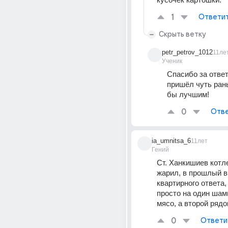
1
Ответи
Скрыть ветку
petr_petrov_1012
11ле
Ученик
Спасибо за ответ
пришёл чуть ран
бы лучшим!
0
Отве
ia_umnitsa_6
11лет
Гений
Ст. Ханкишиев котле
жарил, в прошлый в
квартирного ответа, 
просто на один шам
мясо, а второй ряд
0
Ответи