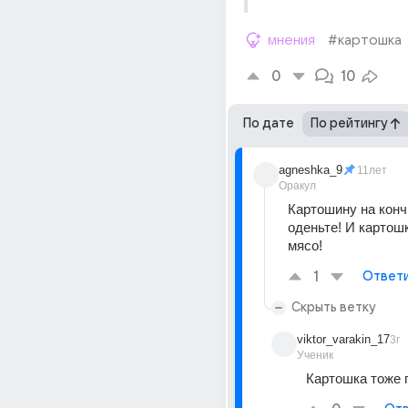
мнения
#картошка
0
10
По дате
По рейтингу
agneshka_9
11лет
Оракул
Картошину на конч
оденьте! И картошк
мясо!
1
Ответ
Скрыть ветку
viktor_varakin_17
3г
Ученик
Картошка тоже 