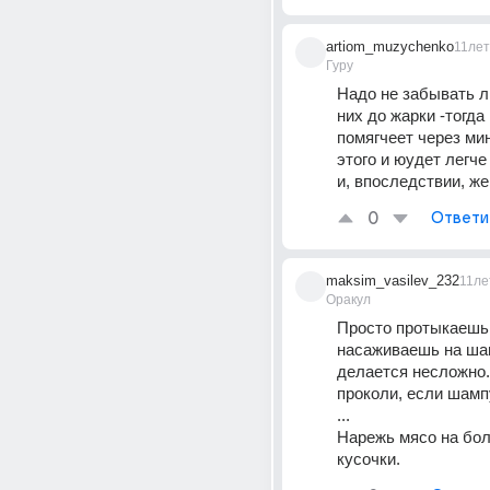
artiom_muzychenko
11лет
Гуру
Надо не забывать ли
них до жарки -тогда 
помягчеет через мин
этого и юудет легче
и, впоследствии, же
0
Ответи
maksim_vasilev_232
11ле
Оракул
Просто протыкаешь 
насаживаешь на шам
делается несложно..
проколи, если шамп
...
Нарежь мясо на бол
кусочки.