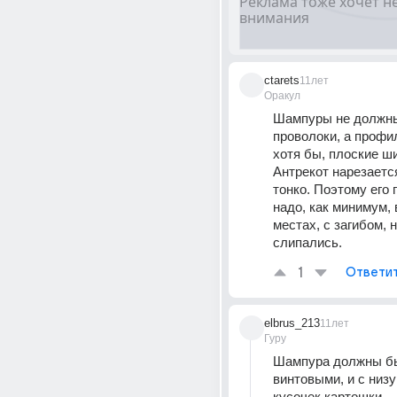
ctarets
11лет
Оракул
Шампуры не должны
проволоки, а профил
хотя бы, плоские ши
Антрекот нарезаетс
тонко. Поэтому его 
надо, как минимум, в
местах, с загибом, н
слипались.
1
Ответи
elbrus_213
11лет
Гуру
Шампура должны бы
винтовыми, и с низу
кусочек картошки.