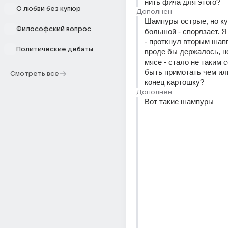
нить фича для этого?
О любви без купюр
Дополнен
Шампуры острые, но ку
Философский вопрос
большой - спорлзает. Я
- проткнул вторым шапп
Политические дебаты
вроде бы держалось, но
мясе - стало не таким 
быть примотать чем или
Смотреть все
конец картошку?
Дополнен
Вот такие шампуры