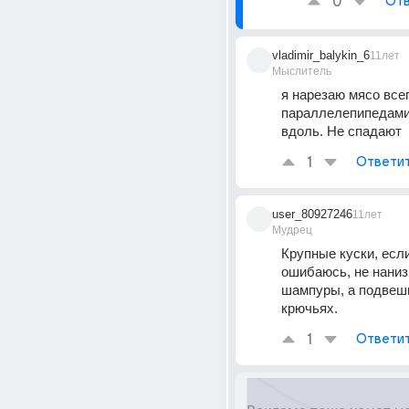
0
Отв
vladimir_balykin_6
11лет
Мыслитель
я нарезаю мясо все
параллелепипедами
вдоль. Не спадают
1
Ответи
user_80927246
11лет
Мудрец
Крупные куски, если
ошибаюсь, не наниз
шампуры, а подвеши
крючьях.
1
Ответи