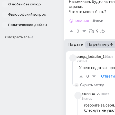
Напоминает, будто на тел
О любви без купюр
скрипит.
Что это может быть?
Философский вопрос
мнения
#звук
Политические дебаты
0
9
Смотреть все
По дате
По рейтингу
serega_botsulko_1
10лет
Ученик
У него недотрах про
0
Ответи
Скрыть ветку
silentium_29
10лет
Знаток
говорите за себя.
блеснуть не удал