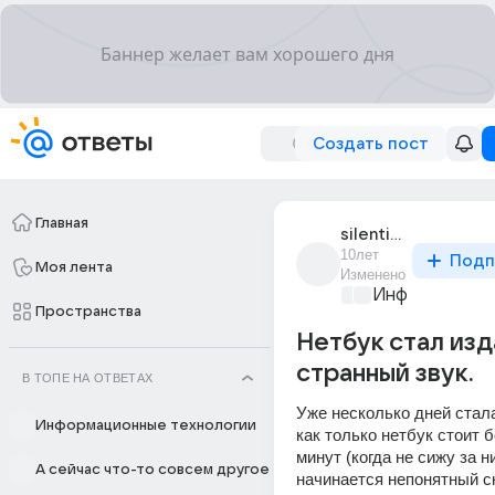
Создать пост
Главная
silentium_29
10лет
Подп
Моя лента
Изменено
Информационн
Пространства
Нетбук стал изд
странный звук.
В ТОПЕ НА ОТВЕТАХ
Уже несколько дней стала
Информационные технологии
как только нетбук стоит б
минут (когда не сижу за ни
А сейчас что-то совсем другое
начинается непонятный ск