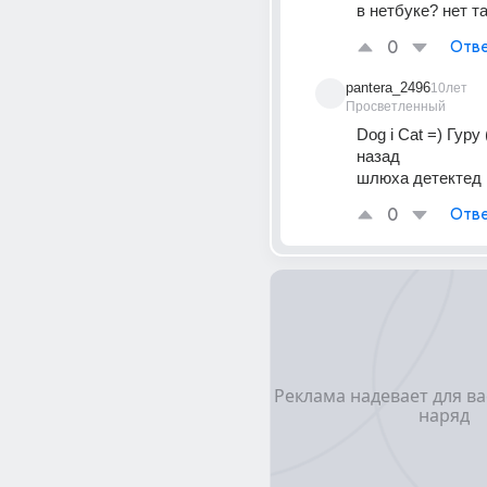
в нетбуке? нет т
0
Отве
pantera_2496
10лет
Просветленный
Dog i Cat =) Гуру 
назад
шлюха детектед
0
Отве