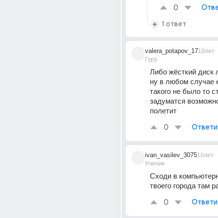
0
Отве
1 ответ
valera_potapov_17
10лет
Гуру
Либо жёсткий диск 
ну в любом случае 
такого не было то ст
задуматся возможно 
полетит
0
Ответи
ivan_vasilev_3075
10лет
Ученик
Сходи в компьютерн
твоего города там р
0
Ответи