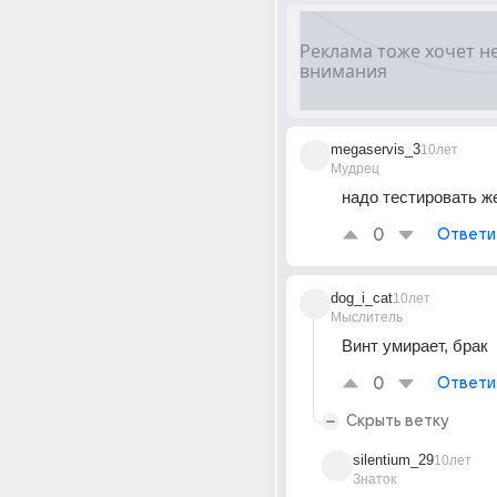
megaservis_3
10лет
Мудрец
надо тестировать ж
0
Ответи
dog_i_cat
10лет
Мыслитель
Винт умирает, брак
0
Ответи
Скрыть ветку
silentium_29
10лет
Знаток