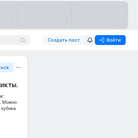
Создать пост
Войти
ться
ликты.
к:
. Можно 
кубика 