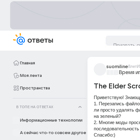
Главная
suomiline
8лет
И
Время и
Моя лента
The Elder Scr
Пространства
Приветствую! Знающи
1. Перезапись файло
В ТОПЕ НА ОТВЕТАХ
ли просто удалять ф
на зеленый?
Информационные технологии
2. Многие моды прос
последовательность 
А сейчас что-то совсем другое
Спасибо:)