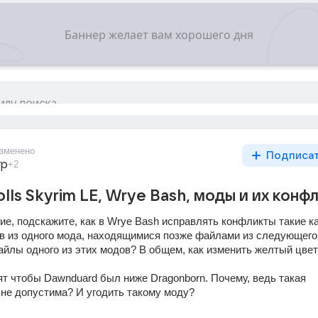
зменено
Подписа
гр
+2
olls Skyrim LE, Wrye Bash, моды и их конф
е, подскажите, как в Wrye Bash исправлять конфликты такие ка
в из одного мода, находящимися позже файлами из следующего
айлы одного из этих модов? В общем, как изменить желтый цвет 
ят чтобы Dawnduard был ниже Dragonborn. Почему, ведь такая 
не допустима? И угодить такому моду?