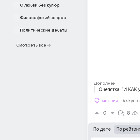
О любви без купюр
Философский вопрос
Политические дебаты
Смотреть все
Дополнен
Очепятка: "И КАК у
мнения
#skyrim
0
8
По дате
По рейтин