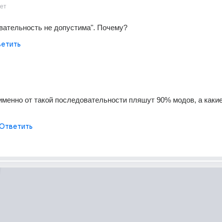
ет
вательность не допустима". Почему?
етить
 именно от такой последовательности пляшут 90% модов, а какие
Ответить