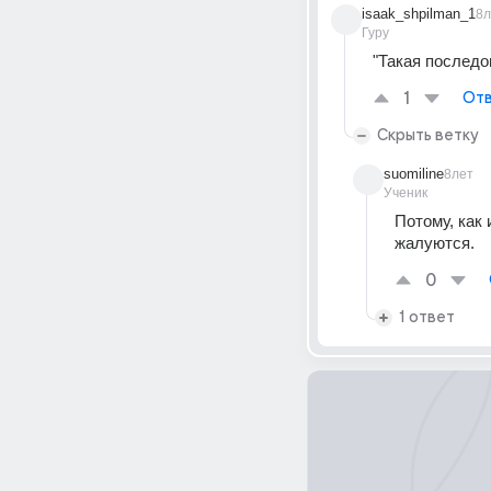
isaak_shpilman_1
8л
Гуру
"Такая последо
1
Отв
Скрыть ветку
suomiline
8лет
Ученик
Потому, как
жалуются.
0
1 ответ