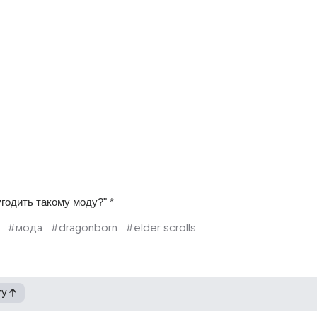
годить такому моду?" *
#мода
#dragonborn
#elder scrolls
гу