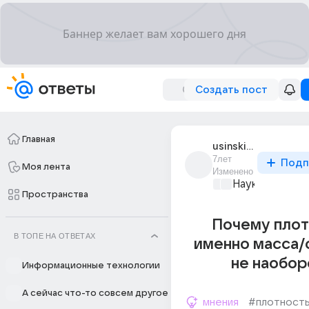
Создать пост
Главная
usinskii_komar
7лет
Подп
Моя лента
Изменено
Наука
+1
Пространства
Почему плот
В ТОПЕ НА ОТВЕТАХ
именно масса/
не наобор
Информационные технологии
А сейчас что-то совсем другое
мнения
#плотност