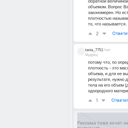
обратной величиной
объемом. Вопрос Ва
закономерен. Но ест
плотностью называе
то, что называется.
2
Ответи
tania_7751
7лет
Мудрец
потому что, по опре
плотность - это мас
объема, и для ее вы
результате, нужно д
тела на его объем (д
однородного матери
1
Ответи