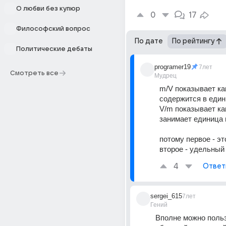
О любви без купюр
0
17
Философский вопрос
По дате
По рейтингу
Политические дебаты
programer19
7лет
Смотреть все
Мудрец
m/V показывает ка
содержится в еди
V/m показывает ка
занимает единица
потому первое - это
второе - удельный
4
Ответ
sergei_615
7лет
Гений
Вполне можно польз