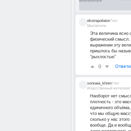
ekstrapoliator
7лет
Мыслитель
Эта величина ясно о
физический смысл. 
выражении эту вели
пришлось бы называ
"рыхлостью"
0
Ответи
sonnaia_khren
7лет
Искусственный интеллект
Наоборот нет смысл
плотность - это мас
единичного объёма, 
что мы общую массу
сколько у нас этого
вообще. Да и вообще
даже размерность г