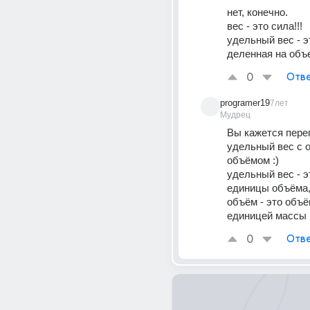
нет, конечно. 
вес - это сила!!! 
удельный вес - эт
деленная на объ
0
Отве
programer19
7лет
Мудрец
Вы кажется переп
удельный вес с 
объёмом :)
удельный вес - эт
единицы объёма,
объём - это объ
единицей массы 
0
Отве