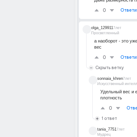
0
Ответи
olga_129911
7лет
Просветленный
а наоборот - это уж
вес
0
Ответи
Скрыть ветку
sonnaia_khren
7лет
Искусственный интелл
Удельный вес и е
плотность
0
Отве
1 ответ
tania_7751
7лет
Мудрец