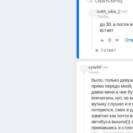
Скрыть ветку
izokh_iuliia_1
7лет
Профи
до 30, а после 
встает
0
Отв
1 ответ
sylar54
7лет
Гений
было, только девушк
прямо передо мной, 
давки меня в нее бу
впечатали, нет, не вс
музыку слушал и в 
потерялся, смех в др
заметил как почти вс
автобуса вышли))) а
прижавшись и стояли