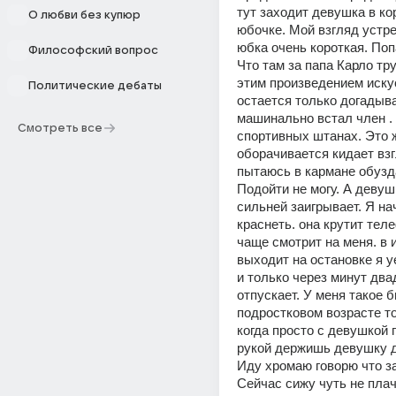
тут заходит девушка в ко
О любви без купюр
юбочке. Мой взгляд устре
юбка очень короткая. Попа
Философский вопрос
Что там за папа Карло тру
этим произведением иску
Политические дебаты
остается только догадыва
машинально встал член . 
Смотреть все
спортивных штанах. Это 
оборачивается кидает взг
пытаюсь в кармане обузда
Подойти не могу. А девушк
сильней заигрывает. Я на
краснеть. она крутит теле
чаще смотрит на меня. в и
выходит на остановке я 
и только через минут два
отпускает. У меня такое б
подростковом возрасте т
когда просто с девушкой 
рукой держишь девушку др
Иду хромаю говорю что зан
Сейчас сижу чуть не плачу