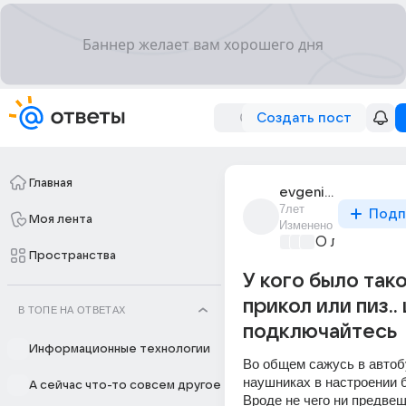
Создать пост
Главная
evgenii_53901
7лет
Подп
Моя лента
Изменено
О любви без
Пространства
У кого было тако
прикол или пиз..
В ТОПЕ НА ОТВЕТАХ
подключайтесь
Информационные технологии
Во общем сажусь в автобу
наушниках в настроении б
А сейчас что-то совсем другое
Вроде не чего ни предвещ