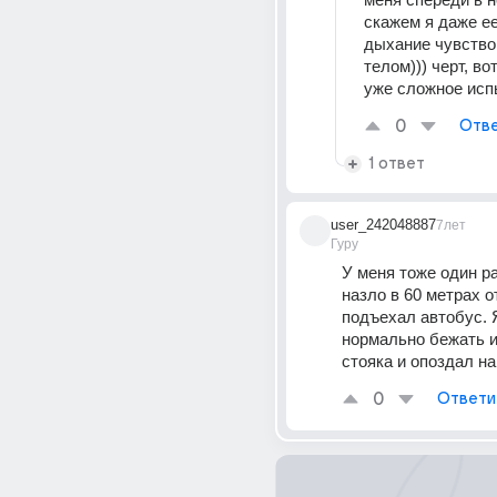
скажем я даже ее
дыхание чувство
телом))) черт, во
уже сложное исп
0
Отве
1 ответ
user_242048887
7лет
Гуру
У меня тоже один раз
назло в 60 метрах от
подъехал автобус. Я
нормально бежать из
стояка и опоздал на
0
Ответи