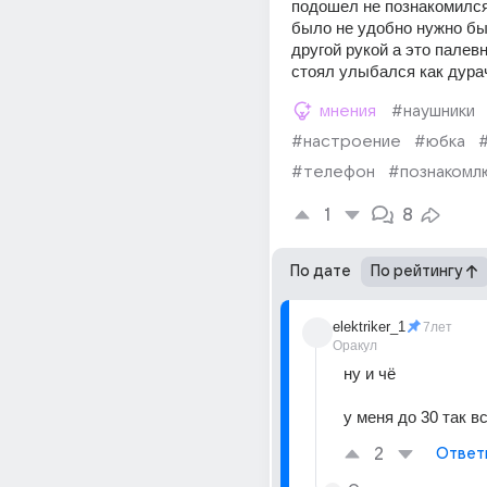
подошел не познакомился.
было не удобно нужно бы
другой рукой а это палевн
стоял улыбался как дура
мнения
#наушники
#настроение
#юбка
#телефон
#познакомл
1
8
По дате
По рейтингу
elektriker_1
7лет
Оракул
ну и чё
у меня до 30 так в
2
Ответ