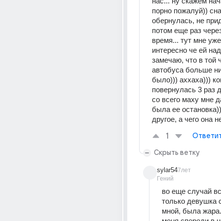
нас... ну скажем нач
порно пожалуй)) сна
обернулась, не прид
потом еще раз через
время... тут мне уже
интересно че ей надо.
замечаю, что в той ч
автобуса больше ник
было))) аххаха))) ко
повернулась 3 раз д
со всего маху мне дас
была ее остановка))
другое, а чего она н
1
Ответи
Скрыть ветку
sylar54
7лет
Гений
во еще случай вс
только девушка с
мной, была жара..
меня спереди в не