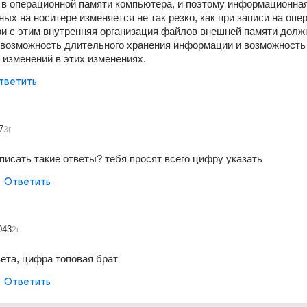
 в операционной памяти компьютера, и поэтому информационная
ных на носитере изменяется не так резко, как при записи на опе
зи с этим внутренняя организация файлов внешней памяти должн
возможность длительного хранения информации и возможность 
изменений в этих изменениях.
тветить
7
3г
 писать такие ответы? тебя просят всего цифру указать
Ответить
043
2г
вета, цифра топовая брат
Ответить