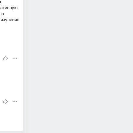
 
ративную 
а 
изучения 