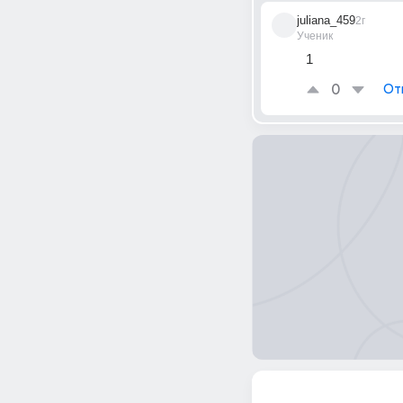
juliana_459
2г
Ученик
1
0
От