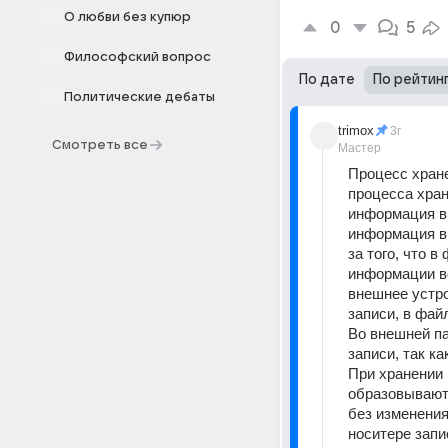
О любви без купюр
0
5
Философский вопрос
По дате
По рейтин
Политические дебаты
trimox
3г
Смотреть все
Мастер
Процесс хране
процесса хран
информация в 
информация в 
за того, что 
информации во
внешнее устро
записи, в фай
Во внешней па
записи, так к
При хранении 
образовываютс
без изменения
носитере запи