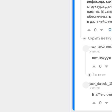
инфокода, как
структура дан
память. В свя
обеспечивать 
в дальнейшем 
0
О
Скрыть ветку
user_28520884
Ученик
вот нахууя
0
1 ответ
jack_daniels_1
Ученик
В а**е с от
0