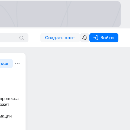
Создать пост
Войти
ться
процесса 
ожет 
рмации