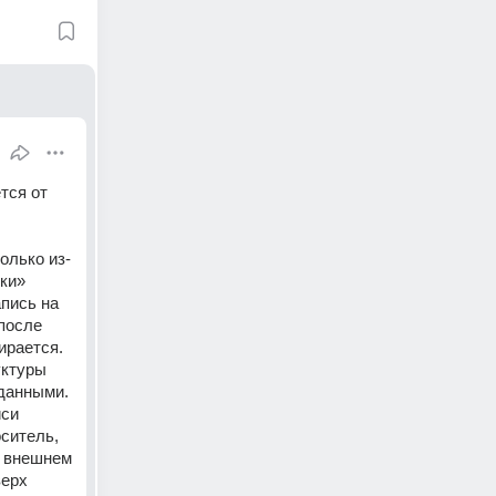
ся от 
олько из-
ки» 
пись на 
после 
рается. 
ктуры 
данными. 
си 
итель, 
 внешнем 
ерх 