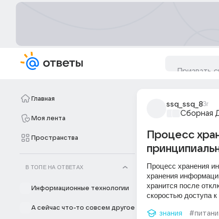
Главная
ssq_ssq_8
3г
Сборная 
Моя лента
Процесс хран
Пространства
принципиальн
Процесс хранения ин
В ТОПЕ НА ОТВЕТАХ
хранения информации
хранится после откл
Информационные технологии
скоростью доступа к
А сейчас что-то совсем другое
знания
#питан