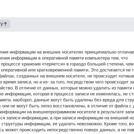
гу
ния информации на внешних носителях принципиально отличает
ения информации в оперативной памяти компьютера тем, что 
процессе хранения «теряется» в гораздо большей степени, чем 
оперативной или кратковременной памяти. Это достигается не т
в файлах, созданных на внешнем носителе, не происходит «отмыв
 время записи, но и из- за того, посредством чего происходит за
йство. В отличие от данных, которые можно удалить из памяти 
ле информация, которая в процессе записи не изменялась, не сти
мяти, наоборот, данные могут быть удалены без вреда для стру
ак они не могут быть легко восстановлены, в отличие от файла с 
информации на внешнепрограммном носителе в результате запи
я записи информации, а при записи информации на внешний нос
 структуры информации, ее удалить невозможно. Кроме того, во
сь может происходить непосредственно поверх данных, а не пов