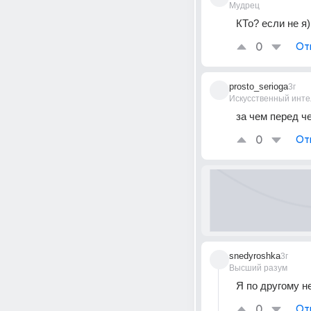
Мудрец
КТо? если не я)
0
От
prosto_serioga
3г
Искусственный инте
за чем перед ч
0
От
snedyroshka
3г
Высший разум
Я по другому н
0
От