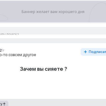
2
3г
Подписа
то-то совсем другое
Зачем вы сияете ?
гу