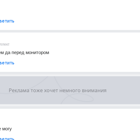
ветить
ллект
ем да перед монитором
ветить
е могу
ветить