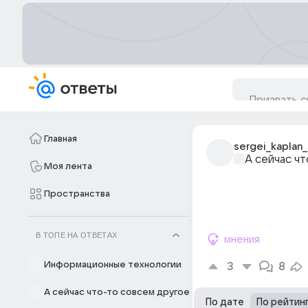
Главная
sergei_kaplan_
А сейчас ч
Моя лента
Пространства
В ТОПЕ НА ОТВЕТАХ
мнения
Информационные технологии
3
8
А сейчас что-то совсем другое
По дате
По рейтин