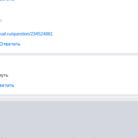
3г
.mail.ru/question/234524881
Ответить
нуть
ветить