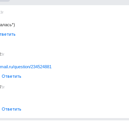
3г
алась*)
тветить
2
3г
t.mail.ru/question/234524881
Ответить
7
3г
Ответить