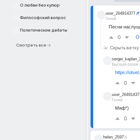
О любви без купюр
user_264914377
Философский вопрос
Гений
Песни наслуш
Политические дебаты
0
О
Смотреть все
Скрыть ветку
sergei_kaplan_
Высший разум
https://otve
0
user_26491437
Гений
Мяф*)
0
helen_2597
3г