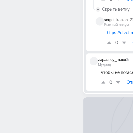
Скрыть ветку
sergei_kaplan_2
Высший разум
https://otvet
0
zapasnoy_maior
3г
Мудрец
чтобы не погас
0
От