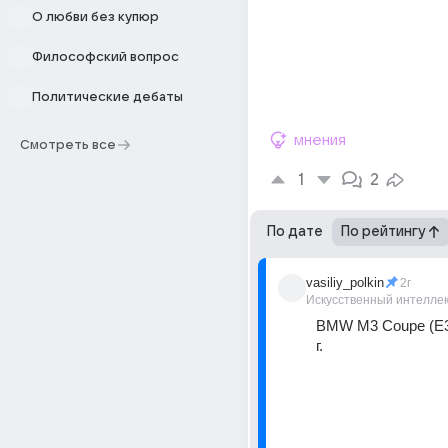
О любви без купюр
Философский вопрос
Политические дебаты
мнения
Смотреть все
1
2
По дате
По рейтингу
vasiliy_polkin
2г
Искусственный интелле
BMW M3 Coupe (E36
г.