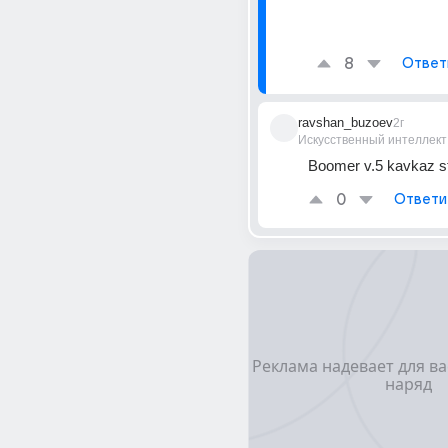
8
Ответ
ravshan_buzoev
2г
Искусственный интеллект
Boomer v.5 kavkaz st
0
Ответи