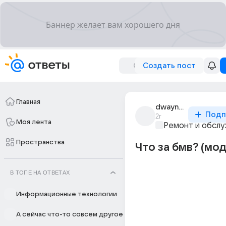
Создать пост
Главная
dwayne_21
Подп
2г
Моя лента
Ремонт и обслу
Пространства
Что за бмв? (мо
В ТОПЕ НА ОТВЕТАХ
Информационные технологии
А сейчас что-то совсем другое