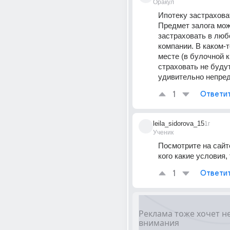
Оракул
Ипотеку застраховат
Предмет залога мож
застраховать в люб
компании. В каком-т
месте (в булочной к
страховать не буду
удивительно непред
1
Ответи
leila_sidorova_15
1г
Ученик
Посмотрите на сайте
кого какие условия,
1
Ответи