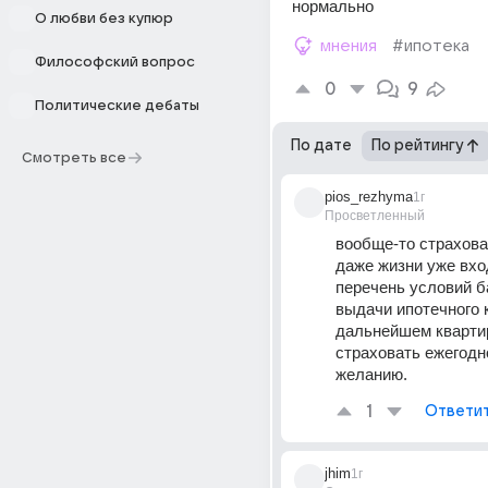
нормально
О любви без купюр
мнения
#ипотека
Философский вопрос
0
9
Политические дебаты
По дате
По рейтингу
Смотреть все
pios_rezhyma
1г
Просветленный
вообще-то страхован
даже жизни уже вход
перечень условий б
выдачи ипотечного к
дальнейшем квартир
страховать ежегодно.
желанию.
1
Ответи
jhim
1г