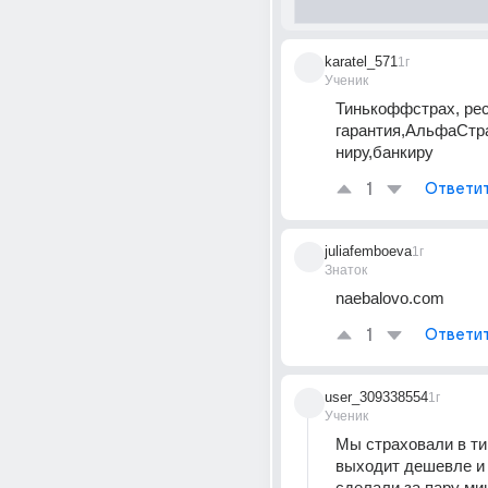
karatel_571
1г
Ученик
Тинькоффстрах, рес
гарантия,АльфаСтр
ниру,банкиру
1
Ответи
juliafemboeva
1г
Знаток
naebalovo.com
1
Ответи
user_309338554
1г
Ученик
Мы страховали в ти
выходит дешевле и 
сделали за пару ми