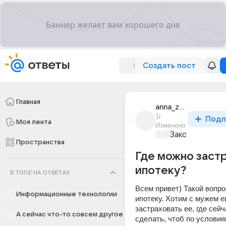
Создать пост
Главная
anna_zalevskaia_85
1г
Подп
Моя лента
Изменено
Закон и поряд
Пространства
Где можно заст
ипотеку?
В ТОПЕ НА ОТВЕТАХ
Всем привет) Такой вопрос
Информационные технологии
ипотеку. Хотим с мужем е
застраховать ее, где сейч
А сейчас что-то совсем другое
сделать, чтоб по условия