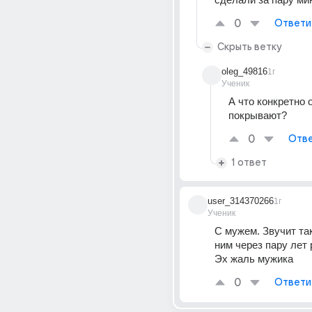
0
Ответи
Скрыть ветку
oleg_49816
1г
Ученик
А что конкретно о
покрывают?
0
Отве
1 ответ
user_314370266
1г
Ученик
С мужем. Звучит так
ним через пару лет 
Эх жаль мужика
0
Ответи