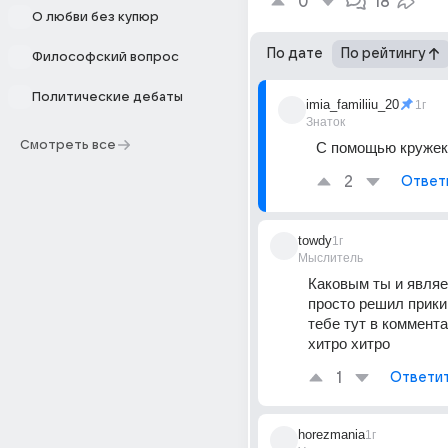
0
18
О любви без купюр
По дате
По рейтингу
Философский вопрос
Политические дебаты
imia_familiiu_20
1г
Знаток
Смотреть все
С помощью кружек
2
Ответ
towdy
1г
Мыслитель
Каковым ты и являе
просто решил прики
тебе тут в коммента
хитро хитро
1
Ответи
horezmania
1г