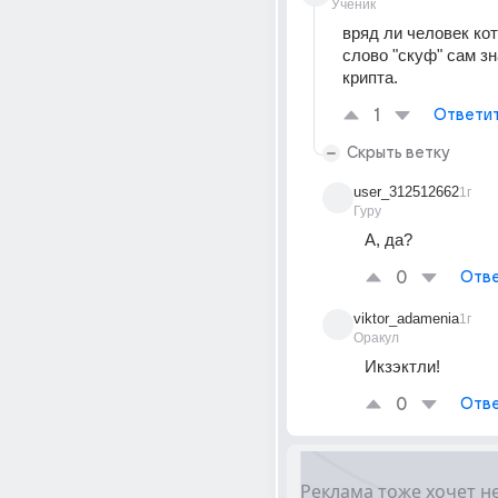
Ученик
вряд ли человек кот
слово "скуф" сам зна
крипта.
1
Ответи
Скрыть ветку
user_312512662
1г
Гуру
А, да?
0
Отве
viktor_adamenia
1г
Оракул
Икзэктли!
0
Отве