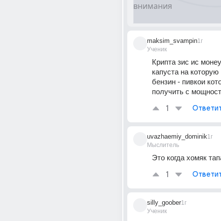
maksim_svampin
1г
Ученик
Крипта зис ис монеу
капуста на которую 
бензин - пивкои кот
получить с мощност
1
Ответи
uvazhaemiy_dominik
1г
Мыслитель
Это когда хомяк тап
1
Ответи
silly_goober
1г
Ученик