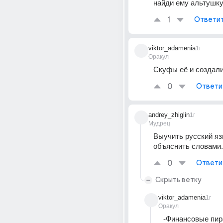
найди ему альтушк
1
Ответи
viktor_adamenia
1г
Оракул
Скуфы её и создал
0
Ответи
andrey_zhiglin
1г
Мудрец
Выучить русский язы
объяснить словами.
0
Ответи
Скрыть ветку
viktor_adamenia
1г
Оракул
-Финансовые пир