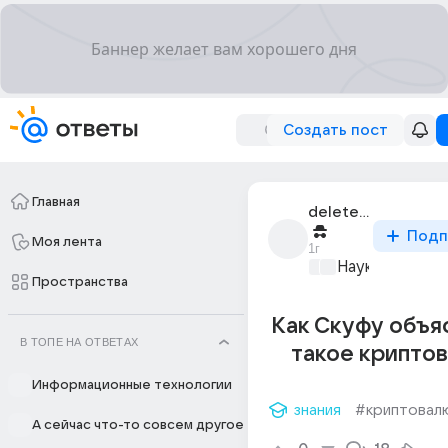
Создать пост
Главная
deleted_90694510_
Подп
Моя лента
1г
Наука
+1
Пространства
Как Скуфу объя
В ТОПЕ НА ОТВЕТАХ
такое крипто
Информационные технологии
знания
#криптовал
А сейчас что-то совсем другое