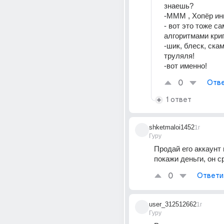
знаешь?
-МММ , Хопёр ин
- вот это тоже са
алгоритмами кри
-шик, блеск, скам,
труляля!
-вот именно!
0
Отве
1 ответ
shketmaloi1452
1г
Гуру
Продай его аккаунт в
покажи деньги, он с
0
Ответи
user_312512662
1г
Гуру