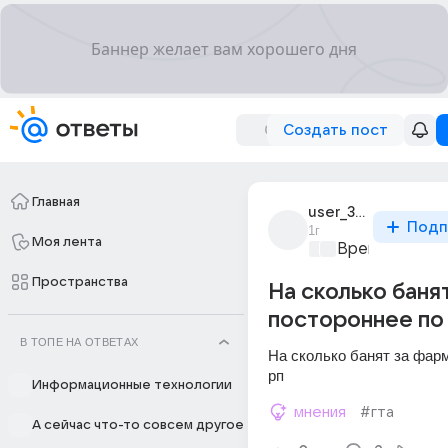
Создать пост
Главная
user_313314809
Подп
1г
Моя лента
Время игр
+1
Пространства
На сколько банят
постороннее по 
В ТОПЕ НА ОТВЕТАХ
На сколько банят за фарм 
рп
Информационные технологии
мнения
#гта
А сейчас что-то совсем другое