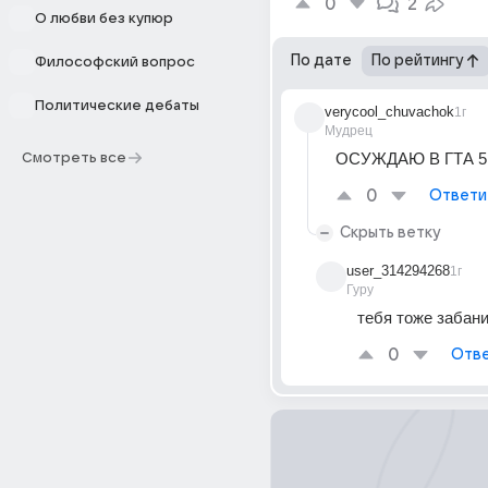
0
2
О любви без купюр
По дате
По рейтингу
Философский вопрос
Политические дебаты
verycool_chuvachok
1г
Мудрец
ОСУЖДАЮ В ГТА 5
Смотреть все
0
Ответи
Скрыть ветку
user_314294268
1г
Гуру
тебя тоже забан
0
Отве